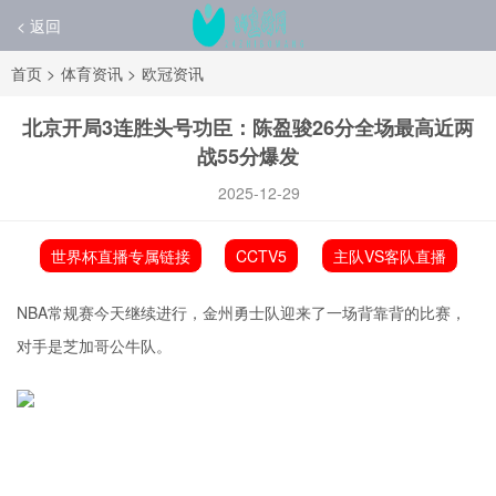
< 返回
首页
>
体育资讯
>
欧冠资讯
北京开局3连胜头号功臣：陈盈骏26分全场最高近两
战55分爆发
2025-12-29
世界杯直播专属链接
CCTV5
主队VS客队直播
NBA常规赛今天继续进行，金州勇士队迎来了一场背靠背的比赛，
对手是芝加哥公牛队。