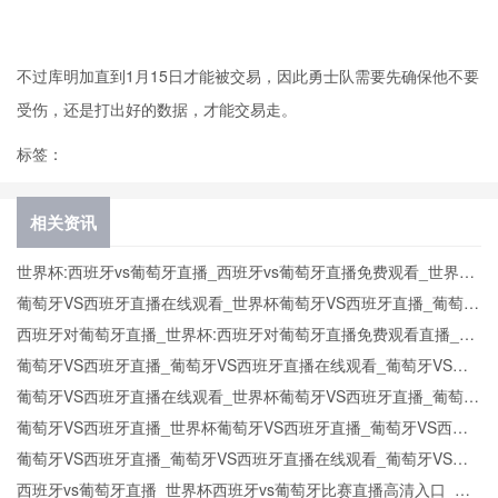
不过库明加直到1月15日才能被交易，因此勇士队需要先确保他不要
受伤，还是打出好的数据，才能交易走。
标签：
相关资讯
世界杯:西班牙vs葡萄牙直播_西班牙vs葡萄牙直播免费观看_世界杯
今日西班牙vs葡萄牙直播在线观看高清视频直播
葡萄牙VS西班牙直播在线观看_世界杯葡萄牙VS西班牙直播_葡萄牙
VS西班牙比赛观看直达入口
西班牙对葡萄牙直播_世界杯:西班牙对葡萄牙直播免费观看直播_世
界杯西班牙对葡萄牙直播在线观看高清无插件
葡萄牙VS西班牙直播_葡萄牙VS西班牙直播在线观看_葡萄牙VS西
班牙实时全场直播入口
葡萄牙VS西班牙直播在线观看_世界杯葡萄牙VS西班牙直播_葡萄牙
VS西班牙比赛观看直达入口
葡萄牙VS西班牙直播_世界杯葡萄牙VS西班牙直播_葡萄牙VS西班
牙在线高清直播
葡萄牙VS西班牙直播_葡萄牙VS西班牙直播在线观看_葡萄牙VS西
班牙实时全场直播入口
西班牙vs葡萄牙直播_世界杯西班牙vs葡萄牙比赛直播高清入口_西