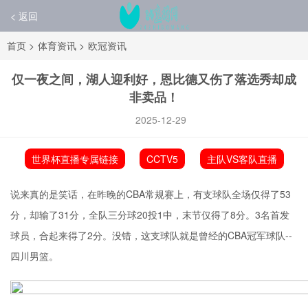
< 返回
首页
>
体育资讯
>
欧冠资讯
仅一夜之间，湖人迎利好，恩比德又伤了落选秀却成
非卖品！
2025-12-29
世界杯直播专属链接
CCTV5
主队VS客队直播
说来真的是笑话，在昨晚的CBA常规赛上，有支球队全场仅得了53
分，却输了31分，全队三分球20投1中，末节仅得了8分。3名首发
球员，合起来得了2分。没错，这支球队就是曾经的CBA冠军球队--
四川男篮。