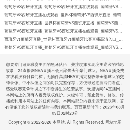
界杯西班牙对葡萄牙直播在线观看高清无插件
葡萄牙VS西班牙直播_葡萄牙VS西班牙直播在线观看_葡萄牙VS西
班牙实时全场直播入口
葡萄牙VS西班牙直播在线观看_世界杯葡萄牙VS西班牙直播_葡萄牙
VS西班牙比赛观看直达入口
葡萄牙VS西班牙直播_世界杯葡萄牙VS西班牙直播_葡萄牙VS西班
牙在线高清直播
葡萄牙VS西班牙直播_葡萄牙VS西班牙直播在线观看_葡萄牙VS西
班牙实时全场直播入口
西班牙vs葡萄牙直播_世界杯西班牙vs葡萄牙比赛直播高清入口_西
班牙vs葡萄牙预测分析直播
葡萄牙VS西班牙直播_葡萄牙VS西班牙直播在线观看_葡萄牙VS西
班牙实时全场直播入口
想要专门追踪联赛里面的黑马队伍，关注弱旅实现突围逆袭的精彩
故事，24直播网NBA直播不会只聚焦头部豪门球队。NBA直播免费
在线看没有付费门槛，无插件高清NBA直播完整收录全部球队的交
锋录像。中小队伍之间的对决完整保存，方便球迷挖掘冷门看点，
感受联赛竞争环境之下不断诞生的逆袭故事。欢迎访问24直播网，
本网站上的所有内容受版权保护。未经许可，禁止复制、修改、传
播或利用本网站上的任何内容。本网站部分内容来源于互联网，若
有侵犯了您的版权请随时与我们联系。页面更新时间：2026年08月
09日02时20分
Copyright © 2022-
2026
本网站. All Rights Reserved.
网站地图