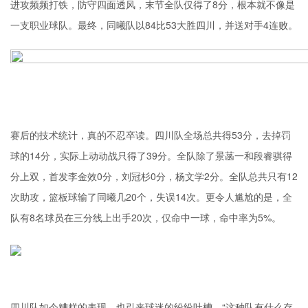
进攻频频打铁，防守四面透风，末节全队仅得了8分，根本就不像是
一支职业球队。最终，同曦队以84比53大胜四川，并送对手4连败。
赛后的技术统计，真的不忍卒读。四川队全场总共得53分，去掉罚
球的14分，实际上动动战只得了39分。全队除了景菡一和段睿骐得
分上双，首发李金效0分，刘冠杉0分，杨文学2分。全队总共只有12
次助攻，篮板球输了同曦几20个，失误14次。更令人尴尬的是，全
队有8名球员在三分线上出手20次，仅命中一球，命中率为5%。
四川队如今糟糕的表现，也引来球迷的纷纷吐槽。“这种队有什么存