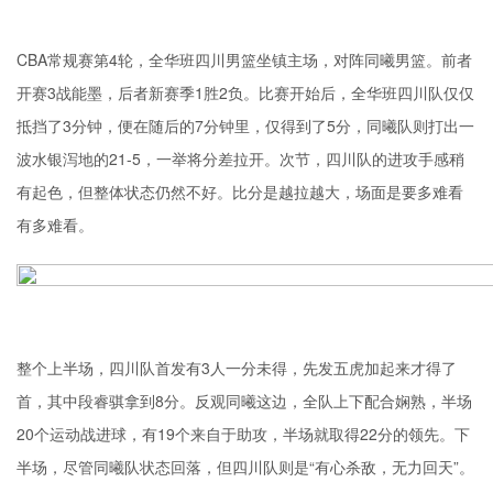
CBA常规赛第4轮，全华班四川男篮坐镇主场，对阵同曦男篮。前者
开赛3战能墨，后者新赛季1胜2负。比赛开始后，全华班四川队仅仅
抵挡了3分钟，便在随后的7分钟里，仅得到了5分，同曦队则打出一
波水银泻地的21-5，一举将分差拉开。次节，四川队的进攻手感稍
有起色，但整体状态仍然不好。比分是越拉越大，场面是要多难看
有多难看。
整个上半场，四川队首发有3人一分未得，先发五虎加起来才得了
首，其中段睿骐拿到8分。反观同曦这边，全队上下配合娴熟，半场
20个运动战进球，有19个来自于助攻，半场就取得22分的领先。下
半场，尽管同曦队状态回落，但四川队则是“有心杀敌，无力回天”。