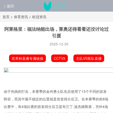
< 返回
首页
>
体育资讯
>
欧冠资讯
阿莱格里：福法纳能出场，莱奥还得看看还没讨论过
引援
2025-12-30
世界杯直播专属链接
CCTV5
主队VS客队直播
由于伤病的打击，本赛季的金州勇士队先后使用了13个不同的首发
阵容，而其中最不稳定的位置就是首发得分后卫。在本赛季的前8场
比赛中，有4场比赛的首发得分后卫是布兰丁-
波杰姆斯基
，另外4场