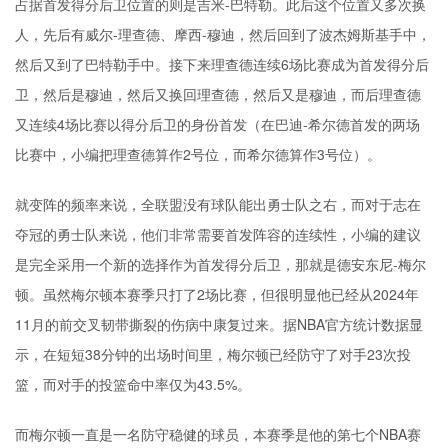
占据首发得分后卫位置的则是吉米-巴特勒。此后这个位置又多次换
人，先后有威尔-
理查德
、摩西-穆迪，然后回到了波杰姆斯基手中，
然后又到了巴特勒手中。接下来理查德连续6场比赛成为首发得分后
卫，然后是穆迪，然后又换回理查德，然后又是穆迪，而后理查德
又连续4场比赛以得分后卫的身份首发（在巴迪-希尔德首发的两场
比赛中，小编把理查德算作2号位，而希尔德算作3号位）。
就变阵的频率来说，全联盟没有球队能出勇士队之右，而对于志在
夺冠的勇士队来说，他们非常需要首发阵容的连续性，小编的建议
是完全采用一个新的选择作为首发得分后卫，那就是德安东尼-
梅尔
顿
。虽然梅尔顿本赛季只打了2场比赛，但很明显他已经从2024年
11月的前交叉韧带撕裂的伤病中康复过来。据NBA官方统计数据显
示，在短短38分钟的出场时间里，梅尔顿已经防守了对手23次投
篮，而对手的投篮命中率仅为43.5%。
而梅尔顿一直是一名防守稳健的球员，本赛季是他的第七个NBA赛