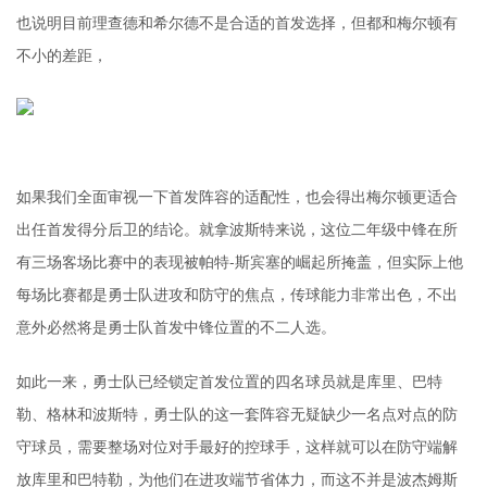
也说明目前理查德和希尔德不是合适的首发选择，但都和梅尔顿有
不小的差距，
如果我们全面审视一下首发阵容的适配性，也会得出梅尔顿更适合
出任首发得分后卫的结论。就拿波斯特来说，这位二年级中锋在所
有三场客场比赛中的表现被帕特-斯宾塞的崛起所掩盖，但实际上他
每场比赛都是勇士队进攻和防守的焦点，传球能力非常出色，不出
意外必然将是勇士队首发中锋位置的不二人选。
如此一来，勇士队已经锁定首发位置的四名球员就是库里、巴特
勒、格林和波斯特，勇士队的这一套阵容无疑缺少一名点对点的防
守球员，需要整场对位对手最好的控球手，这样就可以在防守端解
放库里和巴特勒，为他们在进攻端节省体力，而这不并是波杰姆斯