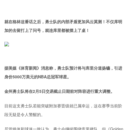
就在格林这番话之后，勇士队的内部矛盾更加风云莫测！不仅库明
加的去留打上了问号，就连库里都被摆上了桌！
据美媒《体育新闻》消息称，勇士队预计将与库里分道扬镳，引进
身价5000万美元的NBA总冠军球星。
金州勇士队将在2月5日交易截止日期前对阵容进行重大调整。
目前这支勇士队若能突破附加赛晋级就已属幸运，这在赛季当前阶
段无疑是令人警醒的。
尽管媒体和球迷一致认为，勇士会继续围绕库里建队，但《Golden