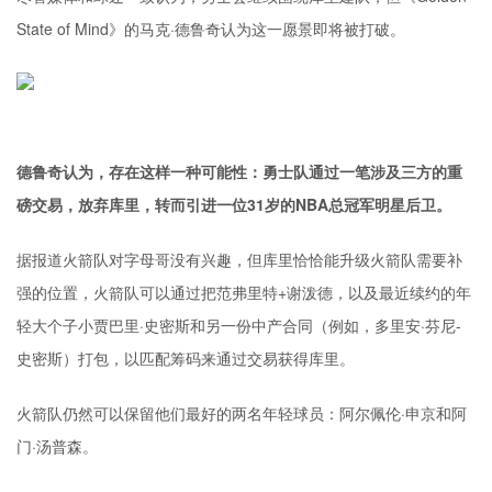
State of Mind》的马克·德鲁奇认为这一愿景即将被打破。
德鲁奇认为，存在这样一种可能性：勇士队通过一笔涉及三方的重
磅交易，放弃库里，转而引进一位31岁的NBA总冠军明星后卫。
据报道火箭队对字母哥没有兴趣，但库里恰恰能升级火箭队需要补
强的位置，火箭队可以通过把范弗里特+谢泼德，以及最近续约的年
轻大个子小贾巴里·史密斯和另一份中产合同（例如，多里安·芬尼-
史密斯）打包，以匹配筹码来通过交易获得库里。
火箭队仍然可以保留他们最好的两名年轻球员：阿尔佩伦·申京和阿
门·汤普森。