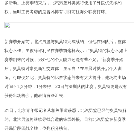
多帮助。上赛季结束后，北汽男篮对奥莫特使用了外援优先续约
权，当时主要考虑的是曾凡博有可能前往海外联赛打球。
新赛季开始前，北汽男篮与奥莫特完成续约。但他在归队后，整体
状态不佳。主教练许利民在赛季前这样表示：“奥莫特的状态不如上
赛季刚来的时候，另外他的个人能力还是有些不足。”新赛季开始
后，奥莫特时常更新社交媒体，显示自己在早晨时就开启个人训
练。可即便如此，奥莫特的比赛状态并未有太大提升，他场均出场
时间不到3分钟，1分未得。20日与深圳队的比赛，奥莫特更是没有
获得出场机会，他表情有些沮丧。
21日，北京青年报记者从相关渠道获悉，北汽男篮已经与奥莫特解
约。北汽男篮将继续寻找合适的锋线外援。目前北汽男篮在新赛季
开局阶段四战全胜，位列积分榜首。