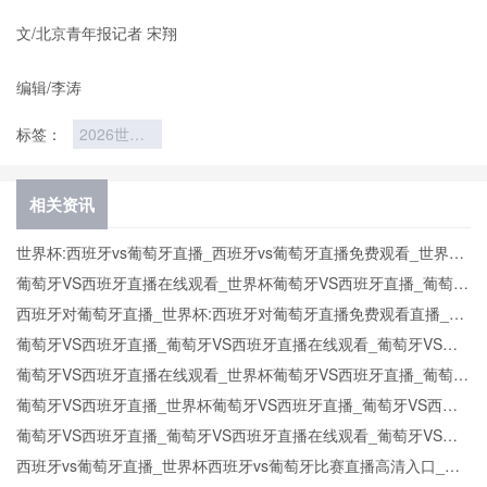
文/北京青年报记者 宋翔
编辑/李涛
标签：
2026世界
杯：美加墨
三国旅游景
点推荐
相关资讯
世界杯:西班牙vs葡萄牙直播_西班牙vs葡萄牙直播免费观看_世界杯
今日西班牙vs葡萄牙直播在线观看高清视频直播
葡萄牙VS西班牙直播在线观看_世界杯葡萄牙VS西班牙直播_葡萄牙
VS西班牙比赛观看直达入口
西班牙对葡萄牙直播_世界杯:西班牙对葡萄牙直播免费观看直播_世
界杯西班牙对葡萄牙直播在线观看高清无插件
葡萄牙VS西班牙直播_葡萄牙VS西班牙直播在线观看_葡萄牙VS西
班牙实时全场直播入口
葡萄牙VS西班牙直播在线观看_世界杯葡萄牙VS西班牙直播_葡萄牙
VS西班牙比赛观看直达入口
葡萄牙VS西班牙直播_世界杯葡萄牙VS西班牙直播_葡萄牙VS西班
牙在线高清直播
葡萄牙VS西班牙直播_葡萄牙VS西班牙直播在线观看_葡萄牙VS西
班牙实时全场直播入口
西班牙vs葡萄牙直播_世界杯西班牙vs葡萄牙比赛直播高清入口_西