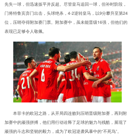
先失一球，但迅速扳平并反超。尽管皇马追回一球，但补时阶段，
门将特鲁宾弃门出击，头球绝杀，4-2逆转皇马，以9分攀升至第24
位，压哨夺得附加赛门票。附加赛中，虽未能晋级16强，但他们的
表现已足够令人敬佩。
本菲卡的欧冠之路，从开局四连败到压哨晋级附加赛，再到附
加赛中的顽强拼搏，他们用行动诠释了足球的魅力与残酷，展现了
顽强的斗志和坚韧的毅力，成为了欧冠逆袭风暴中的“不死鸟”。