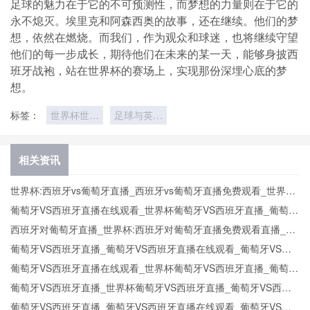
足球的魅力在于它的不可预测性，而梦想的力量则在于它的
永不熄灭。埃里克和阿森西奥的故事，还在继续。他们的梦
想，依然在燃烧。而我们，作为观众和球迷，也将继续守望
他们的每一步成长，期待他们在未来的某一天，能够身披西
班牙战袍，站在世界杯的赛场上，实现那份深埋心底的梦
想。
标签：
世界杯世界
足球与英语
杯主题夏令
学习结合
营
相关资讯
世界杯:西班牙vs葡萄牙直播_西班牙vs葡萄牙直播免费观看_世界杯
今日西班牙vs葡萄牙直播在线观看高清视频直播
葡萄牙VS西班牙直播在线观看_世界杯葡萄牙VS西班牙直播_葡萄牙
VS西班牙比赛观看直达入口
西班牙对葡萄牙直播_世界杯:西班牙对葡萄牙直播免费观看直播_世
界杯西班牙对葡萄牙直播在线观看高清无插件
葡萄牙VS西班牙直播_葡萄牙VS西班牙直播在线观看_葡萄牙VS西
班牙实时全场直播入口
葡萄牙VS西班牙直播在线观看_世界杯葡萄牙VS西班牙直播_葡萄牙
VS西班牙比赛观看直达入口
葡萄牙VS西班牙直播_世界杯葡萄牙VS西班牙直播_葡萄牙VS西班
牙在线高清直播
葡萄牙VS西班牙直播_葡萄牙VS西班牙直播在线观看_葡萄牙VS西