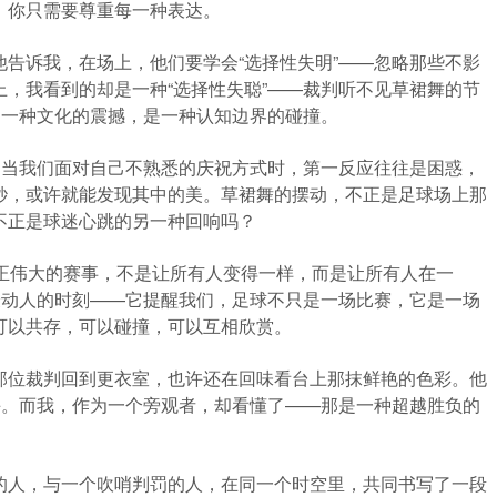
，你只需要尊重每一种表达。
告诉我，在场上，他们要学会“选择性失明”——忽略那些不影
，我看到的却是一种“选择性失聪”——裁判听不见草裙舞的节
是一种文化的震撼，是一种认知边界的碰撞。
。当我们面对自己不熟悉的庆祝方式时，第一反应往往是困惑，
秒，或许就能发现其中的美。草裙舞的摆动，不正是足球场上那
不正是球迷心跳的另一种回响吗？
真正伟大的赛事，不是让所有人变得一样，而是让所有人在一
最动人的时刻——它提醒我们，足球不只是一场比赛，它是一场
可以共存，可以碰撞，可以互相欣赏。
那位裁判回到更衣室，也许还在回味看台上那抹鲜艳的色彩。他
课。而我，作为一个旁观者，却看懂了——那是一种超越胜负的
的人，与一个吹哨判罚的人，在同一个时空里，共同书写了一段