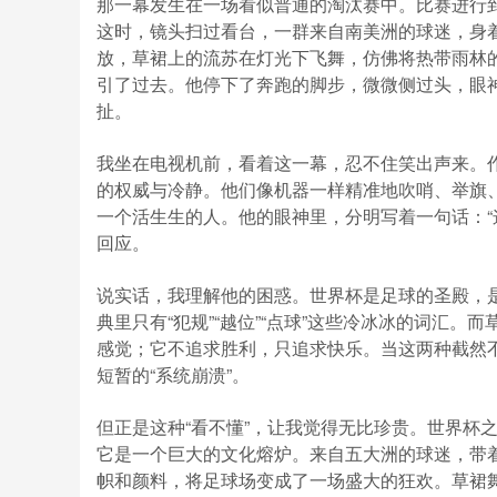
那一幕发生在一场看似普通的淘汰赛中。比赛进行
这时，镜头扫过看台，一群来自南美洲的球迷，身
放，草裙上的流苏在灯光下飞舞，仿佛将热带雨林
引了过去。他停下了奔跑的脚步，微微侧过头，眼
扯。
我坐在电视机前，看着这一幕，忍不住笑出声来。
的权威与冷静。他们像机器一样精准地吹哨、举旗
一个活生生的人。他的眼神里，分明写着一句话：“
回应。
说实话，我理解他的困惑。世界杯是足球的圣殿，
典里只有“犯规”“越位”“点球”这些冷冰冰的词汇
感觉；它不追求胜利，只追求快乐。当这两种截然
短暂的“系统崩溃”。
但正是这种“看不懂”，让我觉得无比珍贵。世界杯
它是一个巨大的文化熔炉。来自五大洲的球迷，带
帜和颜料，将足球场变成了一场盛大的狂欢。草裙