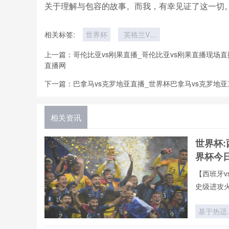
关于理解与包容的故事。而我，有幸见证了这一切
相关标签:
世界杯
英格兰VS
加纳英格兰
上一篇：
哥伦比亚vs刚果直播_哥伦比亚vs刚果直播现场直
VS加纳直
直播网
播
下一篇：
巴拿马vs克罗地亚直播_世界杯巴拿马vs克罗地
相关资讯
世界杯:
界杯今
【西班牙v
史级进攻
基于热适
干预的VA