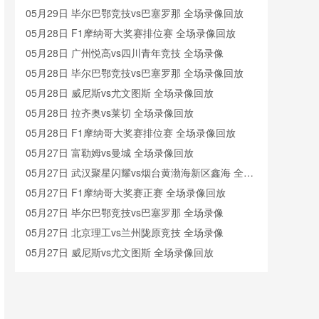
05月29日 毕尔巴鄂竞技vs巴塞罗那 全场录像回放
05月28日 F1摩纳哥大奖赛排位赛 全场录像回放
05月28日 广州悦高vs四川青年竞技 全场录像
05月28日 毕尔巴鄂竞技vs巴塞罗那 全场录像回放
05月28日 威尼斯vs尤文图斯 全场录像回放
05月28日 拉齐奥vs莱切 全场录像回放
05月28日 F1摩纳哥大奖赛排位赛 全场录像回放
05月27日 富勒姆vs曼城 全场录像回放
05月27日 武汉聚星闪耀vs烟台黄渤海新区鑫海 全场
录像
05月27日 F1摩纳哥大奖赛正赛 全场录像回放
05月27日 毕尔巴鄂竞技vs巴塞罗那 全场录像
05月27日 北京理工vs兰州陇原竞技 全场录像
05月27日 威尼斯vs尤文图斯 全场录像回放
05月26日 马来西亚羽毛球大师赛混双决赛 蒋振邦/魏
雅欣vs冯彦哲/黄东萍 全场录像回放
05月26日 赫塔费vs塞尔塔 全场录像回放
05月26日 黔西南栩烽棠vs广州悦高 全场录像