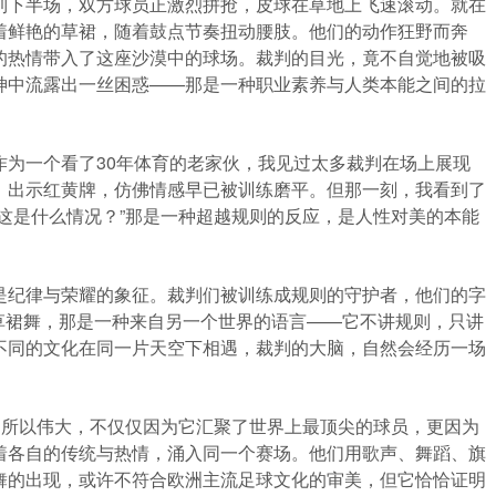
到下半场，双方球员正激烈拼抢，皮球在草地上飞速滚动。就在
着鲜艳的草裙，随着鼓点节奏扭动腰肢。他们的动作狂野而奔
的热情带入了这座沙漠中的球场。裁判的目光，竟不自觉地被吸
神中流露出一丝困惑——那是一种职业素养与人类本能之间的拉
作为一个看了30年体育的老家伙，我见过太多裁判在场上展现
、出示红黄牌，仿佛情感早已被训练磨平。但那一刻，我看到了
这是什么情况？”那是一种超越规则的反应，是人性对美的本能
是纪律与荣耀的象征。裁判们被训练成规则的守护者，他们的字
。而草裙舞，那是一种来自另一个世界的语言——它不讲规则，只讲
不同的文化在同一片天空下相遇，裁判的大脑，自然会经历一场
之所以伟大，不仅仅因为它汇聚了世界上最顶尖的球员，更因为
着各自的传统与热情，涌入同一个赛场。他们用歌声、舞蹈、旗
舞的出现，或许不符合欧洲主流足球文化的审美，但它恰恰证明