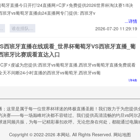
葡萄牙直播今日开打!24直播网⚡️C罗⚡️免费提供2026世界杯淘汰赛1/8决
西班牙vs葡萄牙直播由24直播网专门提供: 西班牙v
...详情
球
谁在排队等
2026-07-20 11:29:19
：
死？
界
VS西班牙直播在线观看_世界杯葡萄牙VS西班牙直播_葡
6
S西班牙比赛观看直达入口
⚡️C罗⚡️虔诚为您提供:西班牙vs葡萄牙直播,西班牙vs葡萄牙直播免费观看
全天不间断24小时直播的西班牙vs葡萄牙,西班牙vs葡
...详情
武
2026-07-20 11:27:25
主
空
vs葡萄牙直播_世界杯西班牙vs葡萄牙比赛直播高清入口
对
亚直播；这里是属于每一位世界杯球迷的终极直播圣殿！我们致力于为您提
vs葡萄牙预测分析直播
的决赛——每一场巅峰对决都不容错过。我们提供高清流畅的约旦vs阿尔
球迷同频共振，为每一记精彩暴扣欢呼。无论您身在何处，都能通过电脑或
️2026美加墨世界杯1/8决赛西班牙vs葡萄牙专属在线观赛入口开放，西班牙
牙直播高清无损画质全程输出，无需付费、无需会员、无需下载
Copyright © 2022-
2026
本网站. All Rights Reserved.
网站地图