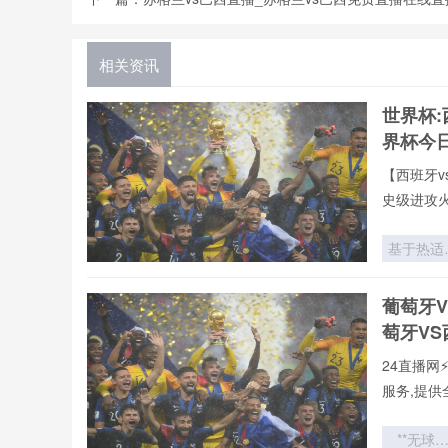
相关资讯
世界杯:
界杯今
【西班牙v
史级进攻
基于热适
干预的VA
裁判判罚
葡萄牙
靠性增强
萄牙V
面向202
世界杯场
24直播网
的优化策
服务,提供
**无球