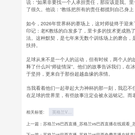
说：“如果非要找一个人承担责任，那应该是我。里
了很久。他说：“教练把所有的责任都揽到自己身上
如今，2026年世界杯的赛场上，这对师徒终于迎
印记：老K教练的白发多了，里卡多的技术更成熟
法。这种默契，是七年来无数个训练场上的磨合，
扶持。
足球从来不是一个人的运动，但有时候，两个人的
释了什么叫“师徒情深”。他们的故事告诉我们，在
于坚持，更来自于那份超越血缘的亲情。
当我看着他们一起举起大力神杯的那一刻，我忍不
在足球的世界里，有些故事注定会被永远铭记。而
相关标签:
英格兰VS
加纳直播英
上一篇：
苏格兰vs巴西直播_苏格兰vs巴西直播在线观看_
格兰VS加
纳在线直播
下一篇：
苏格兰vs巴西直播_苏格兰vs巴西免费直播在线直