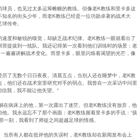
的球员，也见过太多运筹帷幄的教练。但像老K教练和里卡多这
不知名的街头少年，而老K教练已经是一位功勋卓著的战术大
足球传奇。
的速度和敏锐的嗅觉，却缺乏战术纪律。老K教练一眼就看出了
训营提拔到一线队。我还记得第一次看到他们训练时的场景：老
，一遍遍讲解战术变化。而里卡多，眼里闪烁着渴望的光芒，像
经历了无数个日日夜夜。清晨五点，当别人还在睡梦中，老K教
点，他们还在战术室里研究对手的弱点。我曾在一次采访中问里
相信我，我不能让他失望。”
。躺在病床上的他，第一次露出了迷茫。但老K教练没有放弃，他
他。我永远忘不了那个画面：老K教练握着里卡多的手说：“孩
”那一刻，我看到了师徒之间超越足球的情感。
责。当所有人都在批评他的失误时，老K教练却在新闻发布会上