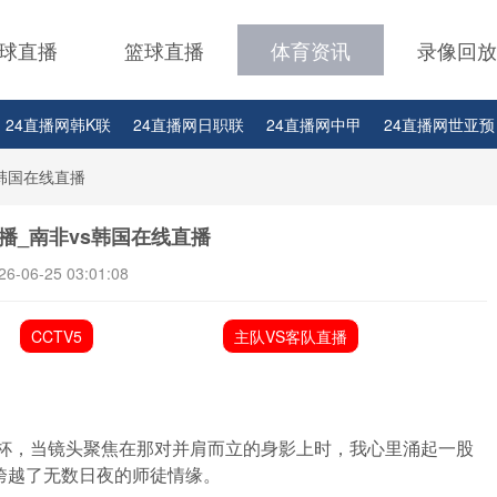
球直播
篮球直播
体育资讯
录像回放
24直播网韩K联
24直播网日职联
24直播网中甲
24直播网世亚预
24直播网西甲
24直播网德甲
24直播网欧冠
24直播网中超
s韩国在线直播
播_南非vs韩国在线直播
26-06-25 03:01:08
CCTV5
主队VS客队直播
界杯，当镜头聚焦在那对并肩而立的身影上时，我心里涌起一股
跨越了无数日夜的师徒情缘。