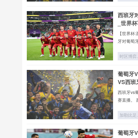
力：世界
战术史中
西班牙
跑动矩阵
_世界
空间博弈*
【世界杯:
牙对葡萄
时区博弈
世界杯背
的隐形时
葡萄牙
战场
VS西
西班牙vs
赛直播。 
加勒比足
的绞刑架
2026世
葡萄牙
杯中北美