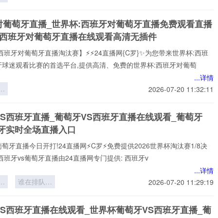
杯
的
对葡萄牙直播_世界杯:西班牙对葡萄牙直播免费观看直播
与
杯西班牙对葡萄牙直播在线观看高清无插件
*
西班牙对葡萄牙直播淘汰赛】⚡⚡24直播网{C罗}✨为您带来世界杯:西班
牙球迷观看比赛的首选平台,提供高清、免费的世界杯:西班牙对葡萄
...详情
：
2026-07-20 11:32:11
后
间
VS西班牙直播_葡萄牙VS西班牙直播在线观看_葡萄牙
班牙实时全场直播入口
葡萄牙直播今日开打!24直播网⚡️C罗⚡️免费提供2026世界杯淘汰赛1/8决
西班牙vs葡萄牙直播由24直播网专门提供: 西班牙v
...详情
球
谁在排队等
2026-07-20 11:29:19
：
死？
界
VS西班牙直播在线观看_世界杯葡萄牙VS西班牙直播_葡
6