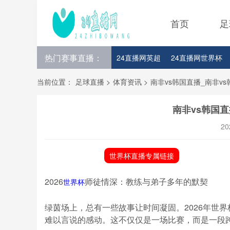
首页
足
热门赛事直播：
24直播网英超
24直播网世界杯
24直播网意甲
24直播网法甲
当前位置：
足球直播
>
体育资讯
>
南非vs韩国直播_南非v
南非vs韩国直
20
世界杯直播专属链接
2026
师徒情深：教练与弟子多年的默契
世界杯
绿茵场上，总有一些故事让时间凝固。2026年世
难以言说的感动。这不仅仅是一场比赛，而是一段