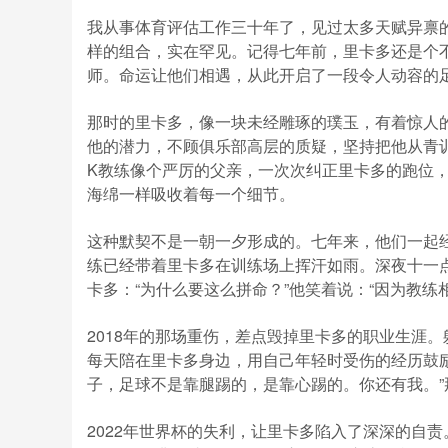
我从事体育评估工作三十年了，见过太多天赋异禀
样的组合，实在罕见。记得七年前，里卡多还是个
师。命运让他们相遇，从此开启了一段令人动容的
那时的里卡多，像一块未经雕琢的璞玉，有着惊人
他的潜力，不顾俱乐部高层的质疑，坚持把他从青
K教练像个严厉的父亲，一次次纠正里卡多的跑位
海绵一样吸收着每一个细节。
这种默契不是一朝一夕形成的。七年来，他们一起
练已经带着里卡多在训练场上挥汗如雨。深夜十一
卡多：“为什么要这么拼命？”他笑着说：“因为教练
2018年的那场重伤，差点毁掉里卡多的职业生涯
每天陪在里卡多身边，用自己年轻时受伤的经历鼓励
子，足球不是靠腿踢的，是靠心踢的。你还有我。
2022年世界杯的失利，让里卡多陷入了深深的自