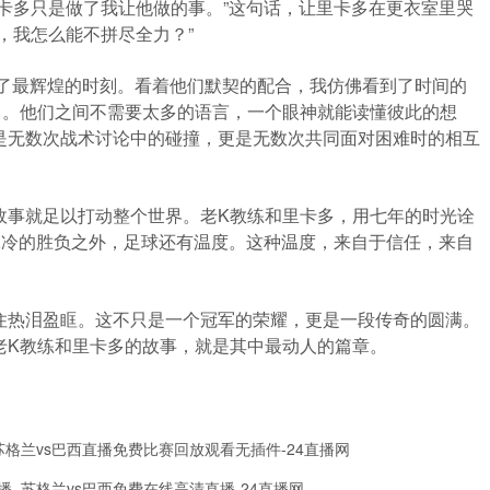
卡多只是做了我让他做的事。”这句话，让里卡多在更衣室里哭
，我怎么能不拼尽全力？”
来了最辉煌的时刻。看着他们默契的配合，我仿佛看到了时间的
了。他们之间不需要太多的语言，一个眼神就能读懂彼此的想
是无数次战术讨论中的碰撞，更是无数次共同面对困难时的相互
故事就足以打动整个世界。老K教练和里卡多，用七年的时光诠
冰冷的胜负之外，足球还有温度。这种温度，来自于信任，来自
住热泪盈眶。这不只是一个冠军的荣耀，更是一段传奇的圆满。
老K教练和里卡多的故事，就是其中最动人的篇章。
苏格兰vs巴西直播免费比赛回放观看无插件-24直播网
播_苏格兰vs巴西免费在线高清直播-24直播网