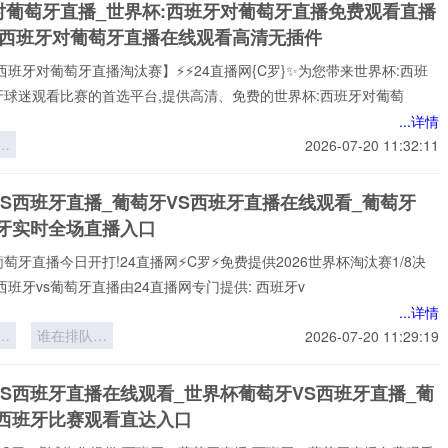
对葡萄牙直播_世界杯:西班牙对葡萄牙直播免费观看直播
与
杯西班牙对葡萄牙直播在线观看高清无插件
*
西班牙对葡萄牙直播淘汰赛】⚡⚡24直播网{C罗}✨为您带来世界杯:西班
牙球迷观看比赛的首选平台,提供高清、免费的世界杯:西班牙对葡萄
...详情
：
2026-07-20 11:32:11
后
间
VS西班牙直播_葡萄牙VS西班牙直播在线观看_葡萄牙
班牙实时全场直播入口
葡萄牙直播今日开打!24直播网⚡️C罗⚡️免费提供2026世界杯淘汰赛1/8决
西班牙vs葡萄牙直播由24直播网专门提供: 西班牙v
...详情
球
谁在排队等
2026-07-20 11:29:19
：
死？
界
VS西班牙直播在线观看_世界杯葡萄牙VS西班牙直播_葡
6
S西班牙比赛观看直达入口