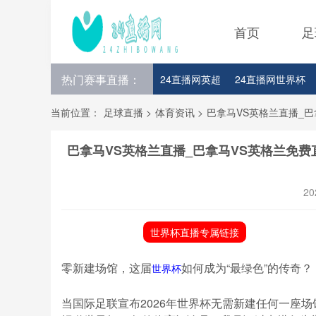
首页
足
热门赛事直播：
24直播网英超
24直播网世界杯
24直播网意甲
24直播网法甲
当前位置：
足球直播
>
体育资讯
>
巴拿马VS英格兰直播_巴
巴拿马VS英格兰直播_巴拿马VS英格兰免费
20
世界杯直播专属链接
零新建场馆，这届
如何成为“最绿色”的传奇？
世界杯
当国际足联宣布2026年世界杯无需新建任何一座