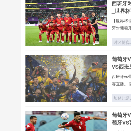
西班牙
跑动矩阵
_世界
空间博弈*
【世界杯:
牙对葡萄
时区博弈
世界杯背
的隐形时
葡萄牙
战场
VS西
西班牙vs
赛直播。 
加勒比足
的绞刑架
2026世
葡萄牙
杯中北美
萄牙V
张门票