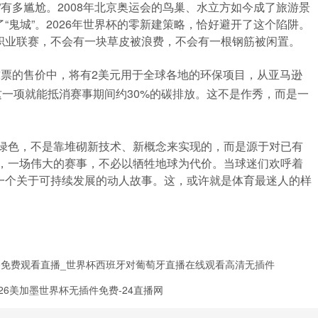
”有多尴尬。2008年北京奥运会的鸟巢、水立方如今成了旅游景
“鬼城”。2026年世界杯的零新建策略，恰好避开了这个陷阱。
等职业联赛，不会有一块草皮被浪费，不会有一根钢筋被闲置。
球票的售价中，将有2美元用于全球各地的环保项目，从亚马逊
一项就能抵消赛事期间约30%的碳排放。这不是作秀，而是一
的绿色，不是靠堆砌新技术、新概念来实现的，而是源于对已有
们，一场伟大的赛事，不必以牺牲地球为代价。当球迷们欢呼着
一个关于可持续发展的动人故事。这，或许就是体育最迷人的样
播免费观看直播_世界杯西班牙对葡萄牙直播在线观看高清无插件
26美加墨世界杯无插件免费-24直播网