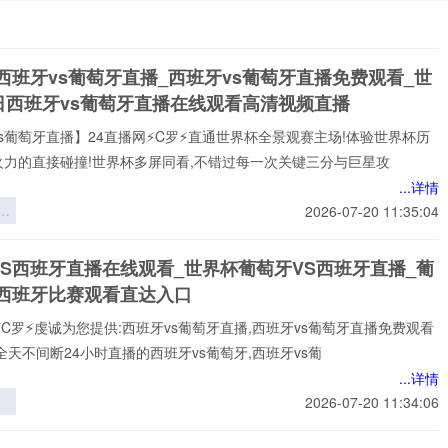
西班牙vs葡萄牙直播_西班牙vs葡萄牙直播免费观看_世
日西班牙vs葡萄牙直播在线观看高清视频直播
s葡萄牙直播】24直播网⚡️C罗⚡️直通世界杯全景观赛主场!体验世界杯历
火力的直接碰撞!世界杯多屏同看,不错过每一次关键三分与巨星攻
...详情
应
2026-07-20 11:35:04
R
可
VS西班牙直播在线观看_世界杯葡萄牙VS西班牙直播_葡
：
S西班牙比赛观看直达入口
6
景
⚡️C罗⚡️虔诚为您提供:西班牙vs葡萄牙直播,西班牙vs葡萄牙直播免费观看
略
全天不间断24小时直播的西班牙vs葡萄牙,西班牙vs葡
...详情
引
2026-07-20 11:34:06
杯
的