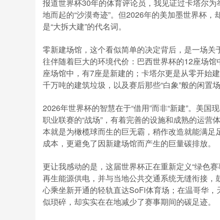
报道世界杯30年的体育评论员，我见证过卡塔尔为举
地而起的“沙漠奇迹”。但2026年的美加墨世界
是“大拆大建”的代名词。
零新建场馆，这个看似简单的决定背后，是一场关
往伴随着巨大的环境代价：巴西世界杯的12座场馆中
座场馆中，有7座是新建的；卡塔尔更是从零开始
千万吨的建筑垃圾，以及赛后那些“白象”般的闲置
2026年世界杯的智慧在于“借用”而非“新建”。美
职业联赛的“战场”，有着完善的设施和成熟的运营体
本就是为橄榄球而生的巨无霸，稍作改造就能满足足
成本，更避免了因新建场馆而产生的巨量碳排放。
更让我感动的是，这届世界杯正在重新定义“绿色赛
再生能源供电，并与当地公共交通系统无缝衔接，
心乘坐新开通的轻轨直达SoFi体育场；在温哥华，天
似琐碎，却实实在在地减少了赛事期间的碳足迹。