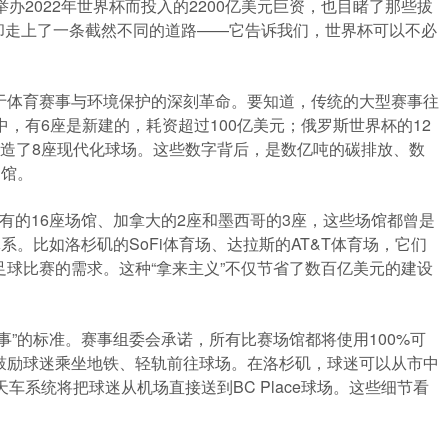
办2022年世界杯而投入的2200亿美元巨资，也目睹了那些拔
杯，却走上了一条截然不同的道路——它告诉我们，世界杯可以不必
于体育赛事与环境保护的深刻革命。要知道，传统的大型赛事往
，有6座是新建的，耗资超过100亿美元；俄罗斯世界杯的12
建造了8座现代化球场。这些数字背后，是数亿吨的碳排放、数
场馆。
国现有的16座场馆、加拿大的2座和墨西哥的3座，这些场馆都曾是
系。比如洛杉矶的SoFi体育场、达拉斯的AT&T体育场，它们
球比赛的需求。这种“拿来主义”不仅节省了数百亿美元的建设
事”的标准。赛事组委会承诺，所有比赛场馆都将使用100%可
鼓励球迷乘坐地铁、轻轨前往球场。在洛杉矶，球迷可以从市中
车系统将把球迷从机场直接送到BC Place球场。这些细节看