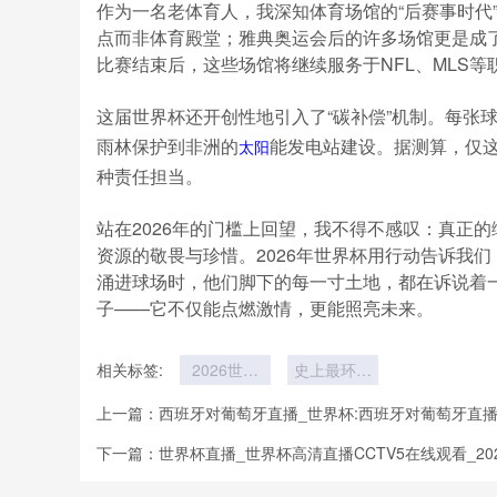
作为一名老体育人，我深知体育场馆的“后赛事时代
点而非体育殿堂；雅典奥运会后的许多场馆更是成了
比赛结束后，这些场馆将继续服务于NFL、MLS
这届世界杯还开创性地引入了“碳补偿”机制。每张
雨林保护到非洲的
能发电站建设。据测算，仅这
太阳
种责任担当。
站在2026年的门槛上回望，我不得不感叹：真正
资源的敬畏与珍惜。2026年世界杯用行动告诉我
涌进球场时，他们脚下的每一寸土地，都在诉说着
子——它不仅能点燃激情，更能照亮未来。
相关标签:
2026世界
史上最环保
杯无需新建
世界杯如何
上一篇：
西班牙对葡萄牙直播_世界杯:西班牙对葡萄牙直
场馆
实现
下一篇：
世界杯直播_世界杯高清直播CCTV5在线观看_20