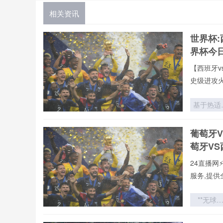
相关资讯
世界杯:
界杯今
【西班牙v
史级进攻
基于热适
干预的VA
裁判判罚
葡萄牙
靠性增强
萄牙V
面向202
世界杯场
24直播网
的优化策
服务,提供
**无球
力：世界
战术史中