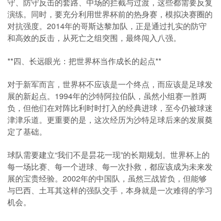
守、防守反击的套路、中场的拦截与过渡，这些都需要反复
演练。同时，要充分利用世界杯前的热身赛，模拟决赛圈的
对抗强度。2014年的哥斯达黎加队，正是通过扎实的防守
和高效的反击，从死亡之组突围，最终闯入八强。
**四、长远眼光：把世界杯当作成长的起点**
对于新军而言，世界杯不应该是一个终点，而应该是足球发
展的新起点。1994年的沙特阿拉伯队，虽然小组赛一胜两
负，但他们在对阵比利时时打入的经典进球，至今仍被球迷
津津乐道。更重要的是，这次经历为沙特足球后来的发展奠
定了基础。
球队需要建立“我们不是昙花一现”的长期规划。世界杯上的
每一场比赛、每一个进球、每一次扑救，都应该成为未来发
展的宝贵经验。2002年的中国队，虽然三战皆负，但能够
与巴西、土耳其这样的强队交手，本身就是一次难得的学习
机会。