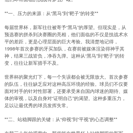
**一、压力的来源：从“黑马”到“靶子”的转变**
每届世界杯，新军往往被寄予“黑马”的厚望。但现实是，从
预选赛的拼杀到决赛圈的亮相，他们面临的不仅是技战术水
平的差距，更是心理层面的巨大考验。我清楚地记得，
1998年首次参赛的牙买加队，在赛前被媒体渲染得神乎其
神，结果三战皆负，净吞九弹。这种从“黑马”到“靶子”的转
变，往往让新军措手不及。
世界杯的聚光灯下，每一个失误都会被无限放大。首次参赛
的队伍，往往缺乏应对这种高压环境的经验。球员们不仅要
面对对手的针对性部署，还要承受来自国内球迷的期待、媒
体的审视，以及自身对“证明自己”的渴望。这种多重压力，
足以让最优秀的球员发挥失常。
**二、站稳脚跟的关键：从“仰视”到“平视”的心态调整**