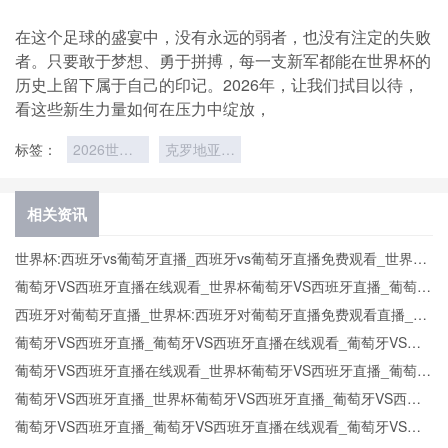
在这个足球的盛宴中，没有永远的弱者，也没有注定的失败
者。只要敢于梦想、勇于拼搏，每一支新军都能在世界杯的
历史上留下属于自己的印记。2026年，让我们拭目以待，
看这些新生力量如何在压力中绽放，
标签：
2026世界
克罗地亚魔
杯莫德里奇
笛谱写终章
六战世界杯
相关资讯
世界杯:西班牙vs葡萄牙直播_西班牙vs葡萄牙直播免费观看_世界杯
今日西班牙vs葡萄牙直播在线观看高清视频直播
葡萄牙VS西班牙直播在线观看_世界杯葡萄牙VS西班牙直播_葡萄牙
VS西班牙比赛观看直达入口
西班牙对葡萄牙直播_世界杯:西班牙对葡萄牙直播免费观看直播_世
界杯西班牙对葡萄牙直播在线观看高清无插件
葡萄牙VS西班牙直播_葡萄牙VS西班牙直播在线观看_葡萄牙VS西
班牙实时全场直播入口
葡萄牙VS西班牙直播在线观看_世界杯葡萄牙VS西班牙直播_葡萄牙
VS西班牙比赛观看直达入口
葡萄牙VS西班牙直播_世界杯葡萄牙VS西班牙直播_葡萄牙VS西班
牙在线高清直播
葡萄牙VS西班牙直播_葡萄牙VS西班牙直播在线观看_葡萄牙VS西