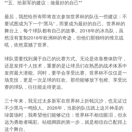
**五、给新军的建议：做最好的自己**
最后，我想给所有即将首次参加世界杯的队伍一些建议：不
要试图成为下一个“黑马”，而要成为最好的自己。世界杯的
舞台上，每个球队都有自己的故事。2018年的冰岛队，虽
然没有复制2016年欧洲杯的奇迹，但他们那独特的维京战
吼，依然震撼了世界。
球队需要找到属于自己的比赛方式。无论是依靠整体防守，
还是发挥个人技术，重要的是让球员们在熟悉的战术体系中
发挥最大潜能。同时，要学会享受比赛。世界杯不仅仅是一
场竞技，更是一次足球的狂欢。那些能够放下包袱、享受比
赛的球队，往往能走得更远。
三十年来，我见过太多新军在世界杯上折戟沉沙，也见证过
不少黑马一鸣惊人。2026年，当新的队伍踏上这片神圣的
绿茵场时，我希望他们能够记住：世界杯不相信眼泪，但永
远为勇敢者喝彩。站稳脚跟的第一步，就是相信自己配得上
这个舞台。