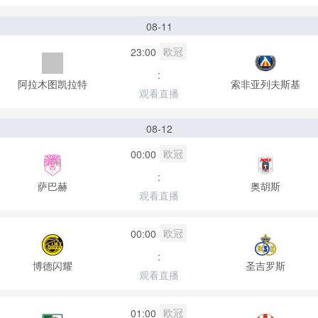
08-11
欧冠
23:00
:
阿拉木图凯拉特
索非亚列夫斯基
观看直播
08-12
欧冠
00:00
:
萨巴赫
奥胡斯
观看直播
欧冠
00:00
:
博德闪耀
圣吉罗斯
观看直播
欧冠
01:00