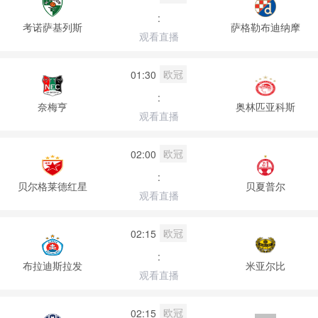
:
考诺萨基列斯
萨格勒布迪纳摩
观看直播
欧冠
01:30
:
奈梅亨
奥林匹亚科斯
观看直播
欧冠
02:00
:
贝尔格莱德红星
贝夏普尔
观看直播
欧冠
02:15
:
布拉迪斯拉发
米亚尔比
观看直播
欧冠
02:15