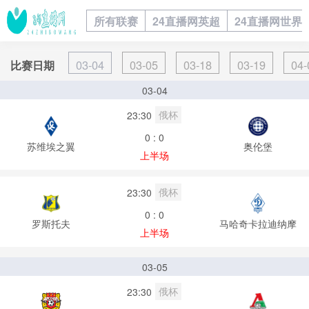
所有联赛
24直播网英超
24直播网世界
03-04
03-05
03-18
03-19
04-
比赛日期
03-04
俄杯
23:30
0 : 0
苏维埃之翼
奥伦堡
上半场
俄杯
23:30
0 : 0
罗斯托夫
马哈奇卡拉迪纳摩
上半场
03-05
俄杯
23:30