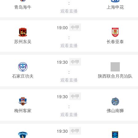
:
青岛海牛
上海申花
观看直播
中甲
19:00
:
苏州东吴
长春亚泰
观看直播
中甲
19:30
:
石家庄功夫
陕西联合月亮泊队
观看直播
中甲
19:30
:
梅州客家
佛山南狮
观看直播
中甲
19:30