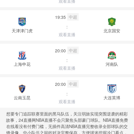
观看直播
中超
19:35
:
天津津门虎
北京国安
观看直播
中超
20:00
:
上海申花
河南队
观看直播
中超
20:00
:
云南玉昆
大连英博
观看直播
想要专门追踪联赛里面的黑马队伍，关注弱旅实现突围逆袭的精彩
故事，24直播网NBA直播不会只聚焦头部豪门球队。NBA直播免费
在线看没有付费门槛，无插件高清NBA直播完整收录全部球队的交
锋录像。中小队伍之间的对决完整保存，方便球迷挖掘冷门看点，