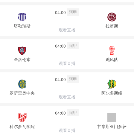
阿甲
04:00
:
塔勒瑞斯
拉努斯
观看直播
阿甲
04:00
:
圣洛伦索
飓风队
观看直播
阿甲
04:00
:
罗萨里奥中央
阿尔多斯维
观看直播
阿甲
04:00
:
科尔多瓦学院
甘拿斯亚门多萨
观看直播