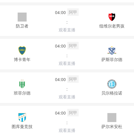
阿甲
04:00
:
防卫者
纽维尔老男孩
观看直播
阿甲
04:00
:
博卡青年
萨斯菲尔德
观看直播
阿甲
04:00
:
班菲尔德
贝尔格拉诺
观看直播
阿甲
04:00
:
图库曼竞技
萨尔米安杜
观看直播