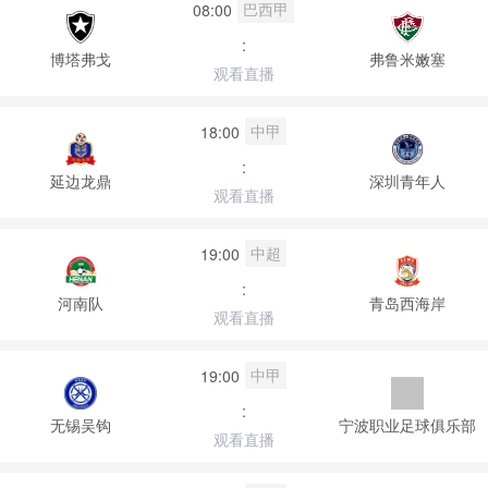
巴西甲
08:00
:
博塔弗戈
弗鲁米嫩塞
观看直播
中甲
18:00
:
延边龙鼎
深圳青年人
观看直播
中超
19:00
:
河南队
青岛西海岸
观看直播
中甲
19:00
:
无锡吴钩
宁波职业足球俱乐部
观看直播