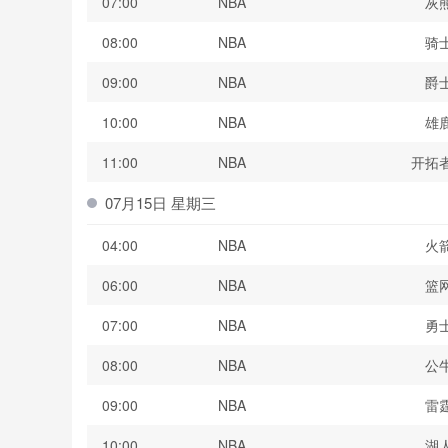
07:00
NBA
灰
08:00
NBA
骑
09:00
NBA
爵
10:00
NBA
雄
11:00
NBA
开拓
07月15日 星期三
04:00
NBA
火
06:00
NBA
篮
07:00
NBA
勇
08:00
NBA
公
09:00
NBA
雷
10:00
NBA
湖