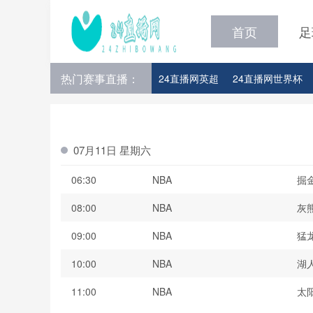
首页
足
热门赛事直播：
24直播网英超
24直播网世界杯
24直播网意甲
24直播网法甲
07月11日 星期六
06:30
NBA
掘
08:00
NBA
灰
09:00
NBA
猛
10:00
NBA
湖
11:00
NBA
太