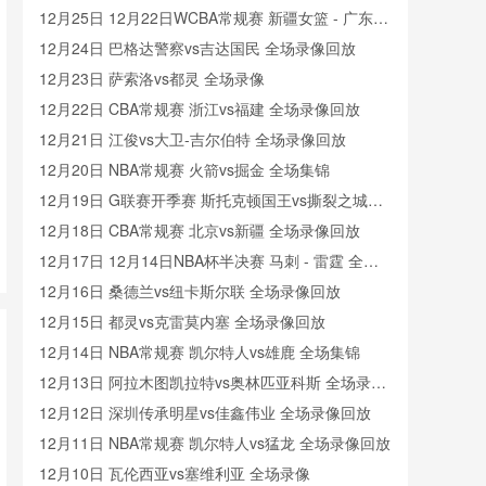
像
12月25日 12月22日WCBA常规赛 新疆女篮 - 广东女
篮 全场录像
12月24日 巴格达警察vs吉达国民 全场录像回放
12月23日 萨索洛vs都灵 全场录像
12月22日 CBA常规赛 浙江vs福建 全场录像回放
12月21日 江俊vs大卫-吉尔伯特 全场录像回放
12月20日 NBA常规赛 火箭vs掘金 全场集锦
12月19日 G联赛开季赛 斯托克顿国王vs撕裂之城混
音 全场录像回放
12月18日 CBA常规赛 北京vs新疆 全场录像回放
12月17日 12月14日NBA杯半决赛 马刺 - 雷霆 全场
录像
12月16日 桑德兰vs纽卡斯尔联 全场录像回放
12月15日 都灵vs克雷莫内塞 全场录像回放
12月14日 NBA常规赛 凯尔特人vs雄鹿 全场集锦
12月13日 阿拉木图凯拉特vs奥林匹亚科斯 全场录像
回放
12月12日 深圳传承明星vs佳鑫伟业 全场录像回放
12月11日 NBA常规赛 凯尔特人vs猛龙 全场录像回放
12月10日 瓦伦西亚vs塞维利亚 全场录像