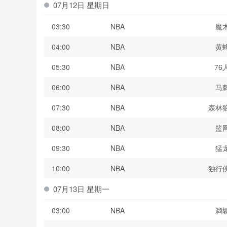
07月12日 星期日
03:30
NBA
魔
04:00
NBA
黄
05:30
NBA
76
06:00
NBA
马
07:30
NBA
森林
08:00
NBA
篮
09:30
NBA
猛
10:00
NBA
独行
07月13日 星期一
03:00
NBA
鹈