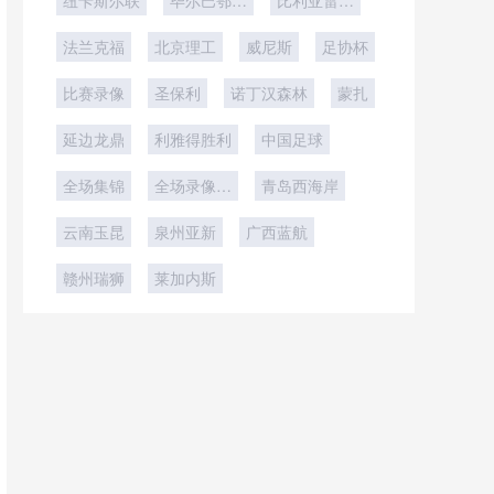
纽卡斯尔联
毕尔巴鄂竞
比利亚雷亚
技
尔
法兰克福
北京理工
威尼斯
足协杯
比赛录像
圣保利
诺丁汉森林
蒙扎
延边龙鼎
利雅得胜利
中国足球
全场集锦
全场录像回
青岛西海岸
放
云南玉昆
泉州亚新
广西蓝航
赣州瑞狮
莱加内斯