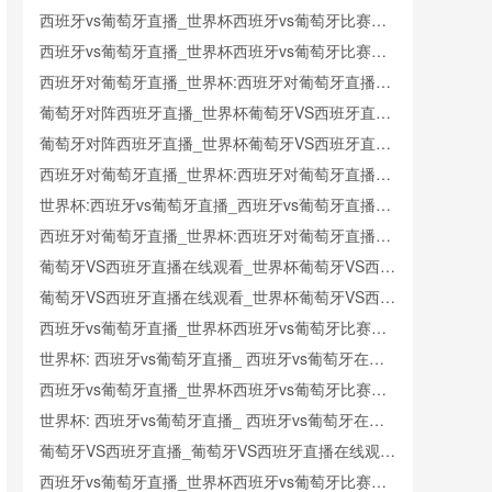
_葡萄牙VS西班牙实时全场直播入口
西班牙vs葡萄牙直播_世界杯西班牙vs葡萄牙比赛直
播高清入口_西班牙vs葡萄牙预测分析直播
西班牙vs葡萄牙直播_世界杯西班牙vs葡萄牙比赛直
播高清入口_西班牙vs葡萄牙预测分析直播
西班牙对葡萄牙直播_世界杯:西班牙对葡萄牙直播免
费观看直播_世界杯西班牙对葡萄牙直播在线观看高
葡萄牙对阵西班牙直播_世界杯葡萄牙VS西班牙直播
清无插件
_西班牙对葡萄牙比赛直播在线无插件观看
葡萄牙对阵西班牙直播_世界杯葡萄牙VS西班牙直播
_西班牙对葡萄牙比赛直播在线无插件观看
西班牙对葡萄牙直播_世界杯:西班牙对葡萄牙直播免
费观看直播_世界杯西班牙对葡萄牙直播在线观看高
世界杯:西班牙vs葡萄牙直播_西班牙vs葡萄牙直播免
清无插件
费观看_世界杯今日西班牙vs葡萄牙直播在线观看高
西班牙对葡萄牙直播_世界杯:西班牙对葡萄牙直播免
清视频直播
费观看直播_世界杯西班牙对葡萄牙直播在线观看高
葡萄牙VS西班牙直播在线观看_世界杯葡萄牙VS西班
清无插件
牙直播_葡萄牙VS西班牙比赛观看直达入口
葡萄牙VS西班牙直播在线观看_世界杯葡萄牙VS西班
牙直播_葡萄牙VS西班牙比赛观看直达入口
西班牙vs葡萄牙直播_世界杯西班牙vs葡萄牙比赛直
播高清入口_西班牙vs葡萄牙预测分析直播
世界杯: 西班牙vs葡萄牙直播_ 西班牙vs葡萄牙在线
直播_ 西班牙vs葡萄牙CCTV5直播入口-24直播网
西班牙vs葡萄牙直播_世界杯西班牙vs葡萄牙比赛直
播高清入口_西班牙vs葡萄牙预测分析直播
世界杯: 西班牙vs葡萄牙直播_ 西班牙vs葡萄牙在线
直播_ 西班牙vs葡萄牙CCTV5直播入口-24直播网
葡萄牙VS西班牙直播_葡萄牙VS西班牙直播在线观看
_葡萄牙VS西班牙实时全场直播入口
西班牙vs葡萄牙直播_世界杯西班牙vs葡萄牙比赛直