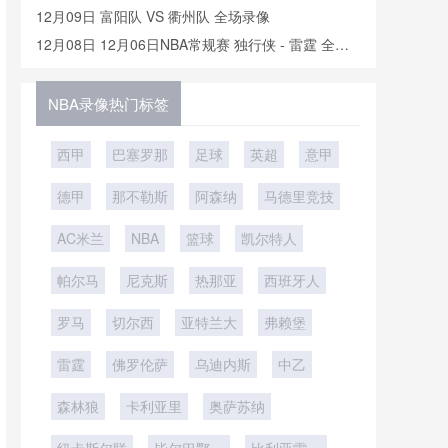
12月09日 富阳队 VS 衢州队 全场录像
12月08日 12月06日NBA常规赛 独行侠 - 雷霆 全场
录像
NBA录像热门标签
西甲
巴塞罗那
足球
英超
意甲
德甲
那不勒斯
阿森纳
马德里竞技
AC米兰
NBA
篮球
凯尔特人
帕尔马
尼克斯
热那亚
西班牙人
罗马
切尔西
亚特兰大
弗赖堡
雷霆
佛罗伦萨
乌迪内斯
中乙
森林狼
卡利亚里
奥萨苏纳