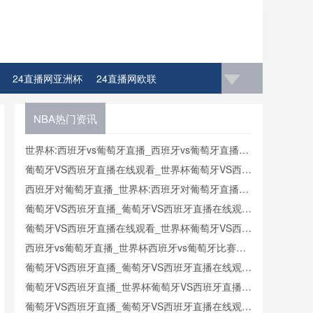
24直播网亚洲杯
24直播网欧联
NBA热门资讯
世界杯:西班牙vs葡萄牙直播_西班牙vs葡萄牙直播免
费观看_世界杯今日西班牙vs葡萄牙直播在线观看高
葡萄牙VS西班牙直播在线观看_世界杯葡萄牙VS西班
清视频直播
牙直播_葡萄牙VS西班牙比赛观看直达入口
西班牙对葡萄牙直播_世界杯:西班牙对葡萄牙直播免
费观看直播_世界杯西班牙对葡萄牙直播在线观看高
葡萄牙VS西班牙直播_葡萄牙VS西班牙直播在线观看
清无插件
_葡萄牙VS西班牙实时全场直播入口
葡萄牙VS西班牙直播在线观看_世界杯葡萄牙VS西班
牙直播_葡萄牙VS西班牙比赛观看直达入口
西班牙vs葡萄牙直播_世界杯西班牙vs葡萄牙比赛直
播高清入口_西班牙vs葡萄牙预测分析直播
葡萄牙VS西班牙直播_葡萄牙VS西班牙直播在线观看
_葡萄牙VS西班牙实时全场直播入口
葡萄牙VS西班牙直播_世界杯葡萄牙VS西班牙直播_
葡萄牙VS西班牙在线高清直播
葡萄牙VS西班牙直播_葡萄牙VS西班牙直播在线观看