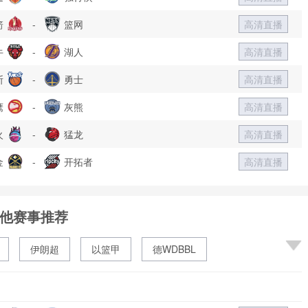
箭
-
篮网
高清直播
牛
-
湖人
高清直播
斯
-
勇士
高清直播
鹰
-
灰熊
高清直播
火
-
猛龙
高清直播
金
-
开拓者
高清直播
他赛事推荐
伊朗超
以篮甲
德WDBBL