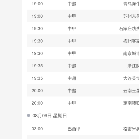
19:00
中超
青岛海
19:00
中甲
苏州东
19:30
中甲
石家庄功
19:30
中甲
梅州客
19:30
中甲
南京城
19:35
中超
浙江
19:35
中超
大连英
20:00
中超
云南玉
20:00
中甲
定南赣
08月09日 星期日
03:00
巴西甲
格雷米