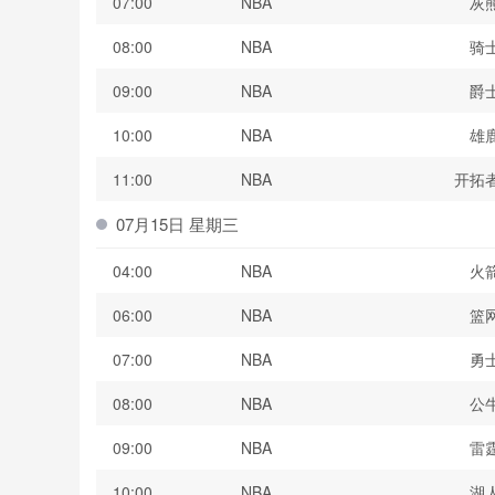
07:00
NBA
灰
08:00
NBA
骑
09:00
NBA
爵
10:00
NBA
雄
11:00
NBA
开拓
07月15日 星期三
04:00
NBA
火
06:00
NBA
篮
07:00
NBA
勇
08:00
NBA
公
09:00
NBA
雷
10:00
NBA
湖