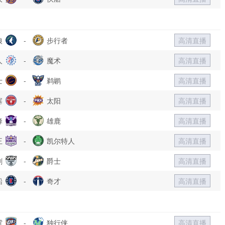
狼
-
步行者
高清直播
人
-
魔术
高清直播
士
-
鹈鹕
高清直播
塞
-
太阳
高清直播
蜂
-
雄鹿
高清直播
王
-
凯尔特人
高清直播
刺
-
爵士
高清直播
船
-
奇才
高清直播
霆
-
独行侠
高清直播