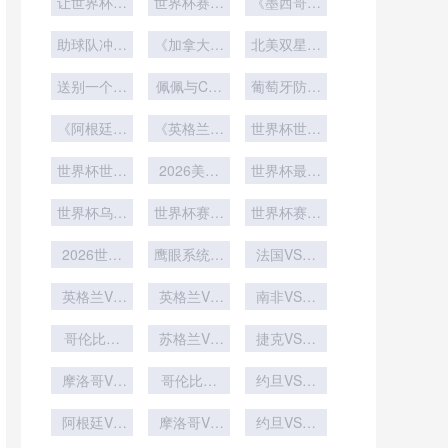
让世界杯更
世界杯赛制
犀利
《墨西哥队
具包容性
调整
世界杯主场
助球队冲击
《加拿大队
优势：阿兹
北美双星能
十六强！》
世界杯首
特克球场狂
否一鸣惊
送别一个伟
秀：戴维斯
佩佩与C罗
葡萄牙防线
热氛围
人？》
大的足球时
并肩作战
+戴维
铁闸的最后
《阿根廷队
代
《英格兰队
世界杯世界
一班岗
冲击背靠背
剑指队史第
杯未来的科
夺冠！梅西
世界杯世界
2026美加
二冠！58
技趋势预测
世界杯最快
能否复制马
杯未来的科
年等待能否
墨世界杯比
进球诞生？
技趋势预测
世界杯乌龙
拉多纳神
赛用球售价
世界杯赛后
终结？》
姆巴佩开场
世界杯赛后
球大赛！后
话？》
球迷放苍蝇
公布
球迷放蟑螂
8秒闪击破
2026世界
卫们能
鹰眼系统在
进镜头
法国VS伊
进转播室
门？
否“刷新”尴
杯：欧洲
大都会人寿
拉克法国
英格兰VS
16席中第
尬纪录？
球场的校准
英格兰VS
VS伊拉克
南非VS韩
五档球队的
加纳英格兰
加纳直播英
基准点：
国南非VS
直播
附加赛突围
VS加纳直
哥伦比亚
2026年世
格兰VS加
苏格兰VS
捷克VS墨
韩国直播
概率深度解
VS刚果直
播
纳在线直播
巴西直播苏
界杯前瞻
西哥直播捷
播哥伦比亚
摩洛哥VS
析
格兰VS巴
哥伦比亚
克VS墨西
约旦VS阿
海地摩洛哥
VS刚果在
西在线直播
VS刚果哥
哥在线直播
尔及利亚直
VS海地直
阿根廷VS
线直播
伦比亚VS
摩洛哥VS
播约旦VS
约旦VS阿
奥地利直播
播
海地直播摩
刚果直播
阿尔及利亚
尔及利亚约