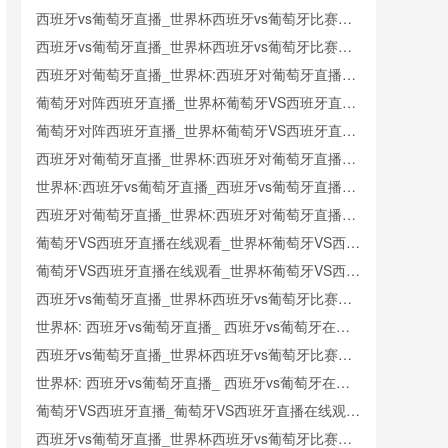
_葡萄牙VS西班牙实时全场直播入口
西班牙vs葡萄牙直播_世界杯西班牙vs葡萄牙比赛直
播高清入口_西班牙vs葡萄牙预测分析直播
西班牙vs葡萄牙直播_世界杯西班牙vs葡萄牙比赛直
播高清入口_西班牙vs葡萄牙预测分析直播
西班牙对葡萄牙直播_世界杯:西班牙对葡萄牙直播免
费观看直播_世界杯西班牙对葡萄牙直播在线观看高
葡萄牙对阵西班牙直播_世界杯葡萄牙VS西班牙直播
清无插件
_西班牙对葡萄牙比赛直播在线无插件观看
葡萄牙对阵西班牙直播_世界杯葡萄牙VS西班牙直播
_西班牙对葡萄牙比赛直播在线无插件观看
西班牙对葡萄牙直播_世界杯:西班牙对葡萄牙直播免
费观看直播_世界杯西班牙对葡萄牙直播在线观看高
世界杯:西班牙vs葡萄牙直播_西班牙vs葡萄牙直播免
清无插件
费观看_世界杯今日西班牙vs葡萄牙直播在线观看高
西班牙对葡萄牙直播_世界杯:西班牙对葡萄牙直播免
清视频直播
费观看直播_世界杯西班牙对葡萄牙直播在线观看高
葡萄牙VS西班牙直播在线观看_世界杯葡萄牙VS西班
清无插件
牙直播_葡萄牙VS西班牙比赛观看直达入口
葡萄牙VS西班牙直播在线观看_世界杯葡萄牙VS西班
牙直播_葡萄牙VS西班牙比赛观看直达入口
西班牙vs葡萄牙直播_世界杯西班牙vs葡萄牙比赛直
播高清入口_西班牙vs葡萄牙预测分析直播
世界杯: 西班牙vs葡萄牙直播_ 西班牙vs葡萄牙在线
直播_ 西班牙vs葡萄牙CCTV5直播入口-24直播网
西班牙vs葡萄牙直播_世界杯西班牙vs葡萄牙比赛直
播高清入口_西班牙vs葡萄牙预测分析直播
世界杯: 西班牙vs葡萄牙直播_ 西班牙vs葡萄牙在线
直播_ 西班牙vs葡萄牙CCTV5直播入口-24直播网
葡萄牙VS西班牙直播_葡萄牙VS西班牙直播在线观看
_葡萄牙VS西班牙实时全场直播入口
西班牙vs葡萄牙直播_世界杯西班牙vs葡萄牙比赛直