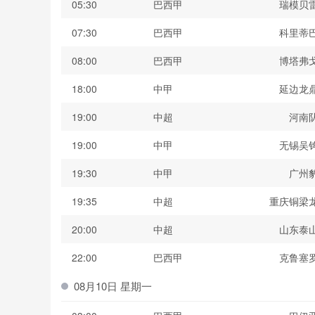
05:30
巴西甲
瑞模贝
07:30
巴西甲
科里蒂
08:00
巴西甲
博塔弗
18:00
中甲
延边龙
19:00
中超
河南
19:00
中甲
无锡吴
19:30
中甲
广州
19:35
中超
重庆铜梁
20:00
中超
山东泰
22:00
巴西甲
克鲁塞
08月10日 星期一