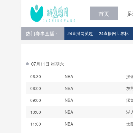
首页
足
热门赛事直播：
24直播网英超
24直播网世界杯
24直播网意甲
24直播网法甲
07月11日 星期六
06:30
NBA
掘
08:00
NBA
灰
09:00
NBA
猛
10:00
NBA
湖
11:00
NBA
太