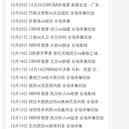
像
12月25日 12月22日WCBA常规赛 新疆女篮 - 广东女
篮 全场录像
12月24日 巴格达警察vs吉达国民 全场录像回放
12月23日 萨索洛vs都灵 全场录像
12月22日 CBA常规赛 浙江vs福建 全场录像回放
12月21日 江俊vs大卫-吉尔伯特 全场录像回放
12月20日 NBA常规赛 火箭vs掘金 全场集锦
12月19日 G联赛开季赛 斯托克顿国王vs撕裂之城混
音 全场录像回放
12月18日 CBA常规赛 北京vs新疆 全场录像回放
12月17日 12月14日NBA杯半决赛 马刺 - 雷霆 全场
录像
12月16日 桑德兰vs纽卡斯尔联 全场录像回放
12月15日 都灵vs克雷莫内塞 全场录像回放
12月14日 NBA常规赛 凯尔特人vs雄鹿 全场集锦
12月13日 阿拉木图凯拉特vs奥林匹亚科斯 全场录像
回放
12月12日 深圳传承明星vs佳鑫伟业 全场录像回放
12月11日 NBA常规赛 凯尔特人vs猛龙 全场录像回放
12月10日 瓦伦西亚vs塞维利亚 全场录像