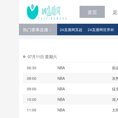
首页
足
热门赛事直播：
24直播网英超
24直播网世界杯
24直播网意甲
24直播网法甲
07月11日 星期六
06:30
NBA
掘
08:00
NBA
灰
09:00
NBA
猛
10:00
NBA
湖
11:00
NBA
太