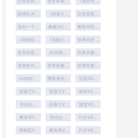
让世界杯更
世界杯赛制
犀利
《墨西哥队
具包容性
调整
世界杯主场
助球队冲击
《加拿大队
优势：阿兹
北美双星能
十六强！》
世界杯首
特克球场狂
否一鸣惊
送别一个伟
秀：戴维斯
佩佩与C罗
葡萄牙防线
热氛围
人？》
大的足球时
并肩作战
+戴维
铁闸的最后
《阿根廷队
代
《英格兰队
世界杯世界
一班岗
冲击背靠背
剑指队史第
杯未来的科
夺冠！梅西
世界杯世界
2026美加
二冠！58
技趋势预测
世界杯最快
能否复制马
杯未来的科
年等待能否
墨世界杯比
进球诞生？
技趋势预测
世界杯乌龙
拉多纳神
赛用球售价
世界杯赛后
终结？》
姆巴佩开场
世界杯赛后
球大赛！后
话？》
球迷放苍蝇
公布
球迷放蟑螂
8秒闪击破
2026世界
卫们能
鹰眼系统在
进镜头
法国VS伊
进转播室
门？
否“刷新”尴
杯：欧洲
大都会人寿
拉克法国
英格兰VS
16席中第
尬纪录？
球场的校准
英格兰VS
VS伊拉克
南非VS韩
五档球队的
加纳英格兰
加纳直播英
基准点：
国南非VS
直播
附加赛突围
VS加纳直
哥伦比亚
2026年世
格兰VS加
苏格兰VS
捷克VS墨
韩国直播
概率深度解
VS刚果直
播
纳在线直播
巴西直播苏
界杯前瞻
西哥直播捷
播哥伦比亚
摩洛哥VS
析
格兰VS巴
哥伦比亚
克VS墨西
约旦VS阿
海地摩洛哥
VS刚果在
西在线直播
VS刚果哥
哥在线直播
尔及利亚直
VS海地直
阿根廷VS
线直播
伦比亚VS
摩洛哥VS
播约旦VS
约旦VS阿
奥地利直播
播
海地直播摩
刚果直播
阿尔及利亚
尔及利亚约