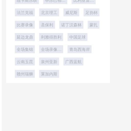
纽卡斯尔联
毕尔巴鄂竞
比利亚雷亚
技
尔
法兰克福
北京理工
威尼斯
足协杯
比赛录像
圣保利
诺丁汉森林
蒙扎
延边龙鼎
利雅得胜利
中国足球
全场集锦
全场录像回
青岛西海岸
放
云南玉昆
泉州亚新
广西蓝航
赣州瑞狮
莱加内斯