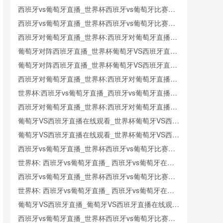
_葡萄牙VS西班牙实时全场直播入口
西班牙vs葡萄牙直播_世界杯西班牙vs葡萄牙比赛直
播高清入口_西班牙vs葡萄牙预测分析直播
西班牙vs葡萄牙直播_世界杯西班牙vs葡萄牙比赛直
播高清入口_西班牙vs葡萄牙预测分析直播
西班牙对葡萄牙直播_世界杯:西班牙对葡萄牙直播免
费观看直播_世界杯西班牙对葡萄牙直播在线观看高
葡萄牙对阵西班牙直播_世界杯葡萄牙VS西班牙直播
清无插件
_西班牙对葡萄牙比赛直播在线无插件观看
葡萄牙对阵西班牙直播_世界杯葡萄牙VS西班牙直播
_西班牙对葡萄牙比赛直播在线无插件观看
西班牙对葡萄牙直播_世界杯:西班牙对葡萄牙直播免
费观看直播_世界杯西班牙对葡萄牙直播在线观看高
世界杯:西班牙vs葡萄牙直播_西班牙vs葡萄牙直播免
清无插件
费观看_世界杯今日西班牙vs葡萄牙直播在线观看高
西班牙对葡萄牙直播_世界杯:西班牙对葡萄牙直播免
清视频直播
费观看直播_世界杯西班牙对葡萄牙直播在线观看高
葡萄牙VS西班牙直播在线观看_世界杯葡萄牙VS西班
清无插件
牙直播_葡萄牙VS西班牙比赛观看直达入口
葡萄牙VS西班牙直播在线观看_世界杯葡萄牙VS西班
牙直播_葡萄牙VS西班牙比赛观看直达入口
西班牙vs葡萄牙直播_世界杯西班牙vs葡萄牙比赛直
播高清入口_西班牙vs葡萄牙预测分析直播
世界杯: 西班牙vs葡萄牙直播_ 西班牙vs葡萄牙在线
直播_ 西班牙vs葡萄牙CCTV5直播入口-24直播网
西班牙vs葡萄牙直播_世界杯西班牙vs葡萄牙比赛直
播高清入口_西班牙vs葡萄牙预测分析直播
世界杯: 西班牙vs葡萄牙直播_ 西班牙vs葡萄牙在线
直播_ 西班牙vs葡萄牙CCTV5直播入口-24直播网
葡萄牙VS西班牙直播_葡萄牙VS西班牙直播在线观看
_葡萄牙VS西班牙实时全场直播入口
西班牙vs葡萄牙直播_世界杯西班牙vs葡萄牙比赛直