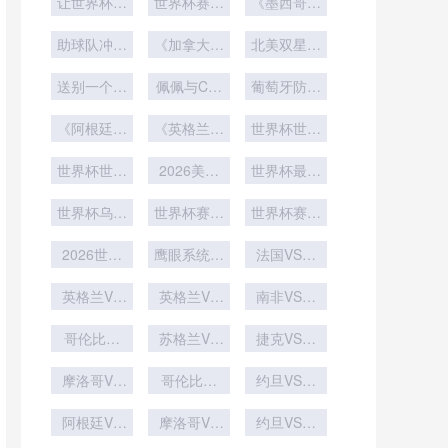
让世界杯更
世界杯赛制
犀利
《墨西哥队
具包容性
调整
世界杯主场
助球队冲击
《加拿大队
优势：阿兹
北美双星能
十六强！》
世界杯首
特克球场狂
否一鸣惊
送别一个伟
秀：戴维斯
佩佩与C罗
葡萄牙防线
热氛围
人？》
大的足球时
并肩作战
+戴维
铁闸的最后
《阿根廷队
代
《英格兰队
世界杯世界
一班岗
冲击背靠背
剑指队史第
杯未来的科
夺冠！梅西
世界杯世界
2026美加
二冠！58
技趋势预测
世界杯最快
能否复制马
杯未来的科
年等待能否
墨世界杯比
进球诞生？
技趋势预测
世界杯乌龙
拉多纳神
赛用球售价
世界杯赛后
终结？》
姆巴佩开场
世界杯赛后
球大赛！后
话？》
球迷放苍蝇
公布
球迷放蟑螂
8秒闪击破
2026世界
卫们能
鹰眼系统在
进镜头
法国VS伊
进转播室
门？
否“刷新”尴
杯：欧洲
大都会人寿
拉克法国
英格兰VS
16席中第
尬纪录？
球场的校准
英格兰VS
VS伊拉克
南非VS韩
五档球队的
加纳英格兰
加纳直播英
基准点：
国南非VS
直播
附加赛突围
VS加纳直
哥伦比亚
2026年世
格兰VS加
苏格兰VS
捷克VS墨
韩国直播
概率深度解
VS刚果直
播
纳在线直播
巴西直播苏
界杯前瞻
西哥直播捷
播哥伦比亚
摩洛哥VS
析
格兰VS巴
哥伦比亚
克VS墨西
约旦VS阿
海地摩洛哥
VS刚果在
西在线直播
VS刚果哥
哥在线直播
尔及利亚直
VS海地直
阿根廷VS
线直播
伦比亚VS
摩洛哥VS
播约旦VS
约旦VS阿
奥地利直播
播
海地直播摩
刚果直播
阿尔及利亚
尔及利亚约