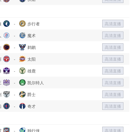
狼
-
步行者
高清直播
人
-
魔术
高清直播
士
-
鹈鹕
高清直播
塞
-
太阳
高清直播
蜂
-
雄鹿
高清直播
王
-
凯尔特人
高清直播
刺
-
爵士
高清直播
船
-
奇才
高清直播
霆
-
独行侠
高清直播