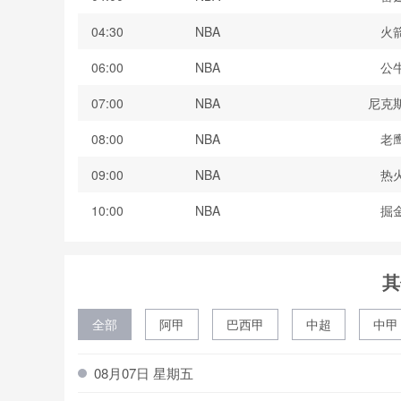
04:30
NBA
火
06:00
NBA
公
07:00
NBA
尼克
08:00
NBA
老
09:00
NBA
热
10:00
NBA
掘
其
全部
阿甲
巴西甲
中超
中甲
波黑联
08月07日 星期五