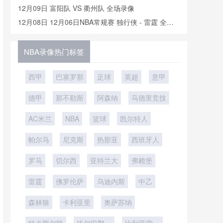
12月09日 富阳队 VS 衢州队 全场录像
12月08日 12月06日NBA常规赛 独行侠 - 雷霆 全场
录像
NBA录像热门标签
西甲
巴塞罗那
足球
英超
意甲
德甲
那不勒斯
阿森纳
马德里竞技
AC米兰
NBA
篮球
凯尔特人
帕尔马
尼克斯
热那亚
西班牙人
罗马
切尔西
亚特兰大
弗赖堡
雷霆
佛罗伦萨
乌迪内斯
中乙
森林狼
卡利亚里
奥萨苏纳