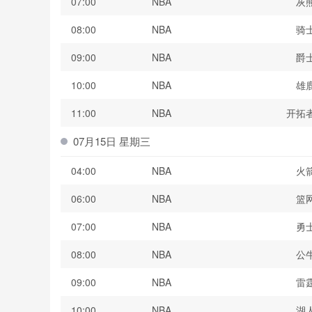
07:00
NBA
灰
08:00
NBA
骑
09:00
NBA
爵
10:00
NBA
雄
11:00
NBA
开拓
07月15日 星期三
04:00
NBA
火
06:00
NBA
篮
07:00
NBA
勇
08:00
NBA
公
09:00
NBA
雷
10:00
NBA
湖