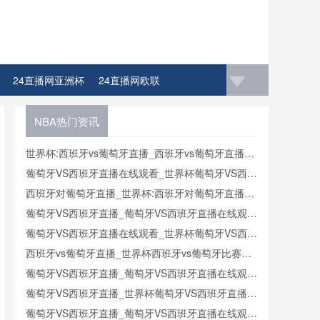
24直播网亚洲杯
24直播网欧联
NBA热门资讯
世界杯:西班牙vs葡萄牙直播_西班牙vs葡萄牙直播免
费观看_世界杯今日西班牙vs葡萄牙直播在线观看高
葡萄牙VS西班牙直播在线观看_世界杯葡萄牙VS西班
清视频直播
牙直播_葡萄牙VS西班牙比赛观看直达入口
西班牙对葡萄牙直播_世界杯:西班牙对葡萄牙直播免
费观看直播_世界杯西班牙对葡萄牙直播在线观看高
葡萄牙VS西班牙直播_葡萄牙VS西班牙直播在线观看
清无插件
_葡萄牙VS西班牙实时全场直播入口
葡萄牙VS西班牙直播在线观看_世界杯葡萄牙VS西班
牙直播_葡萄牙VS西班牙比赛观看直达入口
西班牙vs葡萄牙直播_世界杯西班牙vs葡萄牙比赛直
播高清入口_西班牙vs葡萄牙预测分析直播
葡萄牙VS西班牙直播_葡萄牙VS西班牙直播在线观看
_葡萄牙VS西班牙实时全场直播入口
葡萄牙VS西班牙直播_世界杯葡萄牙VS西班牙直播_
葡萄牙VS西班牙在线高清直播
葡萄牙VS西班牙直播_葡萄牙VS西班牙直播在线观看