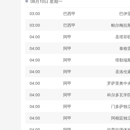
08月10日 星期一
03:00
巴西甲
巴伊
03:00
巴西甲
帕尔梅拉
04:00
阿甲
圣塔菲
04:00
阿甲
泰格
04:00
阿甲
塔勒瑞
04:00
阿甲
圣洛伦
04:00
阿甲
罗萨里奥中
04:00
阿甲
科尔多瓦学
04:00
阿甲
门多萨独
04:00
阿甲
阿根廷独
04:00
阿甲
拉普拉塔体