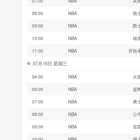
07:00
NBA
灰
08:00
NBA
骑
09:00
NBA
爵
10:00
NBA
雄
11:00
NBA
开拓
07月15日 星期三
04:00
NBA
火
06:00
NBA
篮
07:00
NBA
勇
08:00
NBA
公
09:00
NBA
雷
10:00
NBA
湖