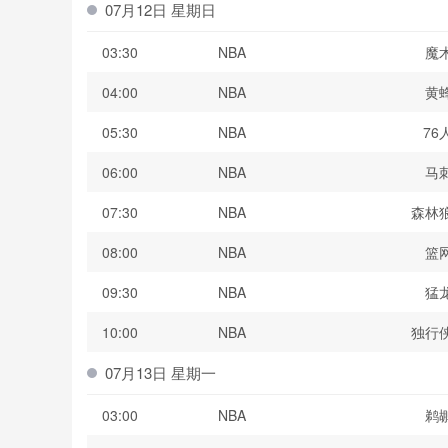
07月12日 星期日
03:30
NBA
魔
04:00
NBA
黄
05:30
NBA
76
06:00
NBA
马
07:30
NBA
森林
08:00
NBA
篮
09:30
NBA
猛
10:00
NBA
独行
07月13日 星期一
03:00
NBA
鹈