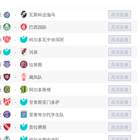
亚
-
瓦斯科达伽马
高清直播
斯
-
巴西国际
高清直播
联
-
科尔多瓦中央SDE
高清直播
雷
-
河床
高清直播
斯
-
拉努斯
高清直播
索
-
飓风队
高清直播
央
-
阿尔多斯维
高清直播
院
-
甘拿斯亚门多萨
高清直播
立
-
里奥夸尔托学生队
高清直播
立
-
普拉腾斯
高清直播
操
-
巴拉卡斯中央队
高清直播