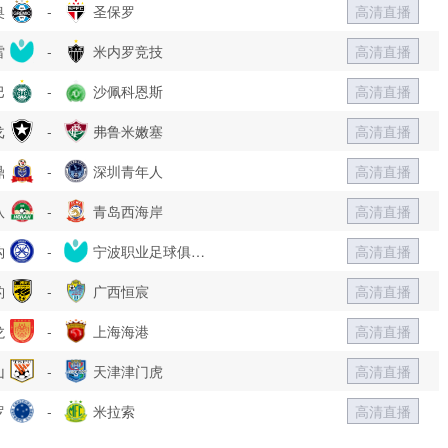
奥
-
圣保罗
高清直播
雷
-
米内罗竞技
高清直播
巴
-
沙佩科恩斯
高清直播
戈
-
弗鲁米嫩塞
高清直播
鼎
-
深圳青年人
高清直播
队
-
青岛西海岸
高清直播
钩
-
宁波职业足球俱乐
高清直播
豹
-
部
广西恒宸
高清直播
龙
-
上海海港
高清直播
山
-
天津津门虎
高清直播
罗
-
米拉索
高清直播