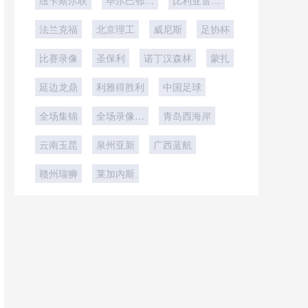
纽卡斯尔联
毕尔巴鄂竞
比利亚雷亚
技
尔
法兰克福
北京理工
威尼斯
足协杯
比赛录像
圣保利
诺丁汉森林
蒙扎
延边龙鼎
利雅得胜利
中国足球
全场集锦
全场录像回
青岛西海岸
放
云南玉昆
泉州亚新
广西蓝航
赣州瑞狮
莱加内斯