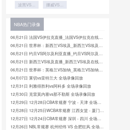
阿根廷VS
波黑VS卡
洛哥VS海
挪威VS塞
旦VS阿尔
在线直播
奥地利在线
塔尔波黑
地在线直播
内加尔挪威
及利亚直播
VS卡塔尔
直播
VS塞内加
直播
尔直播
NBA热门录像
06月21日 法国VS伊拉克直播_法国VS伊拉克在线直
播
06月21日 世界杯：新西兰VS埃及_新西兰VS埃及直
播
06月21日 约旦VS阿尔及利亚直播_约旦VS阿尔及利
亚在线直播
06月21日 新西兰VS埃及直播_新西兰VS埃及在线直
播
06月21日 世界杯：英格兰VS加纳_英格兰VS加纳直
播
04月07日 莱切vs亚特兰大 全场录像回放
12月31日 利雅得胜利vs阿科多 全场录像回放
12月30日 克雷莫内塞vs那不勒斯 全场录像回放
12月29日 12月28日CBA常规赛 宁波 - 天津 全场录
像
12月28日 12月25日WCBA常规赛 江西女篮 - 厦门女
篮 全场录像
12月27日 12月24日CBA常规赛 深圳 - 四川 全场录
像
12月26日 NBL常规赛 杭州经纬 VS 合肥狂风 全场录