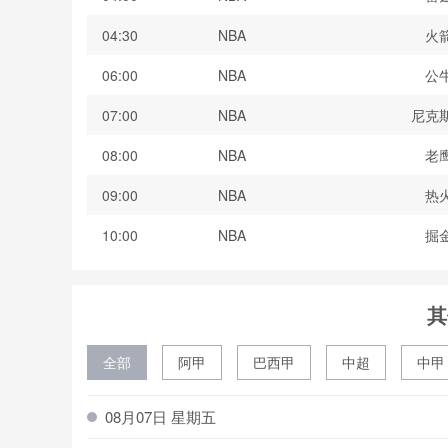
04:30
NBA
火
06:00
NBA
公
07:00
NBA
尼克
08:00
NBA
老
09:00
NBA
热
10:00
NBA
掘
其
全部
阿甲
巴西甲
中超
中甲
波黑联
08月07日 星期五