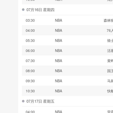
07月16日 星期四
03:30
NBA
森林
04:00
NBA
76
05:30
NBA
骑
06:00
NBA
活
07:30
NBA
黄
08:00
NBA
国
09:30
NBA
马
10:30
NBA
快
07月17日 星期五
04:00
NBA
雷