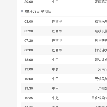
20:00
中甲
定南赣
08月09日 星期日
03:00
巴西甲
格雷米
05:30
巴西甲
瑞模贝
07:30
巴西甲
科里蒂
08:00
巴西甲
博塔弗
18:00
中甲
延边龙
19:00
中超
河南
19:00
中甲
无锡吴
19:30
中甲
广州
19:35
中超
重庆铜梁