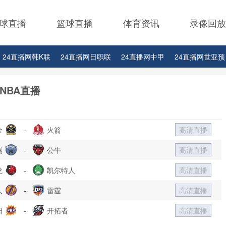
球直播
篮球直播
体育资讯
录像回放
24直播网韩K联
24直播网日职联
24直播网中甲
24直播网世亚预
24直播网西甲
24直播网德甲
24直播网欧冠
24直播网中超
NBA直播
金
-
火箭
高清直播
熊
-
公牛
高清直播
龙
-
凯尔特人
高清直播
人
-
雷霆
高清直播
阳
-
开拓者
高清直播