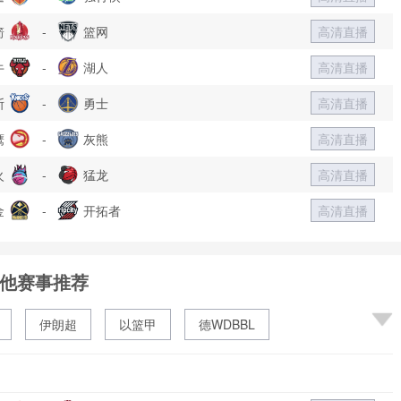
箭
-
篮网
高清直播
牛
-
湖人
高清直播
斯
-
勇士
高清直播
鹰
-
灰熊
高清直播
火
-
猛龙
高清直播
金
-
开拓者
高清直播
他赛事推荐
伊朗超
以篮甲
德WDBBL