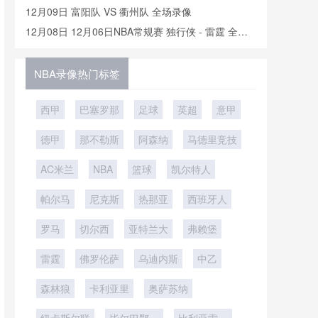
12月09日 富阳队 VS 衢州队 全场录像
12月08日 12月06日NBA常规赛 独行侠 - 雷霆 全场
录像
NBA录像热门标签
西甲
巴塞罗那
足球
英超
意甲
德甲
那不勒斯
阿森纳
马德里竞技
AC米兰
NBA
篮球
凯尔特人
帕尔马
尼克斯
热那亚
西班牙人
罗马
切尔西
亚特兰大
弗赖堡
雷霆
佛罗伦萨
乌迪内斯
中乙
森林狼
卡利亚里
奥萨苏纳