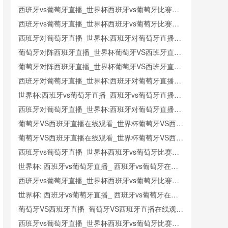
_葡萄牙VS西班牙实时全场直播入口
西班牙vs葡萄牙直播_世界杯西班牙vs葡萄牙比赛直
播高清入口_西班牙vs葡萄牙预测分析直播
西班牙vs葡萄牙直播_世界杯西班牙vs葡萄牙比赛直
播高清入口_西班牙vs葡萄牙预测分析直播
西班牙对葡萄牙直播_世界杯:西班牙对葡萄牙直播免
费观看直播_世界杯西班牙对葡萄牙直播在线观看高
葡萄牙对阵西班牙直播_世界杯葡萄牙VS西班牙直播
清无插件
_西班牙对葡萄牙比赛直播在线无插件观看
葡萄牙对阵西班牙直播_世界杯葡萄牙VS西班牙直播
_西班牙对葡萄牙比赛直播在线无插件观看
西班牙对葡萄牙直播_世界杯:西班牙对葡萄牙直播免
费观看直播_世界杯西班牙对葡萄牙直播在线观看高
世界杯:西班牙vs葡萄牙直播_西班牙vs葡萄牙直播免
清无插件
费观看_世界杯今日西班牙vs葡萄牙直播在线观看高
西班牙对葡萄牙直播_世界杯:西班牙对葡萄牙直播免
清视频直播
费观看直播_世界杯西班牙对葡萄牙直播在线观看高
葡萄牙VS西班牙直播在线观看_世界杯葡萄牙VS西班
清无插件
牙直播_葡萄牙VS西班牙比赛观看直达入口
葡萄牙VS西班牙直播在线观看_世界杯葡萄牙VS西班
牙直播_葡萄牙VS西班牙比赛观看直达入口
西班牙vs葡萄牙直播_世界杯西班牙vs葡萄牙比赛直
播高清入口_西班牙vs葡萄牙预测分析直播
世界杯: 西班牙vs葡萄牙直播_ 西班牙vs葡萄牙在线
直播_ 西班牙vs葡萄牙CCTV5直播入口-24直播网
西班牙vs葡萄牙直播_世界杯西班牙vs葡萄牙比赛直
播高清入口_西班牙vs葡萄牙预测分析直播
世界杯: 西班牙vs葡萄牙直播_ 西班牙vs葡萄牙在线
直播_ 西班牙vs葡萄牙CCTV5直播入口-24直播网
葡萄牙VS西班牙直播_葡萄牙VS西班牙直播在线观看
_葡萄牙VS西班牙实时全场直播入口
西班牙vs葡萄牙直播_世界杯西班牙vs葡萄牙比赛直