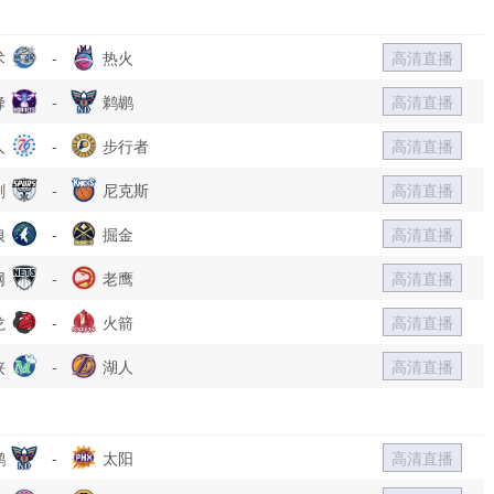
术
-
热火
高清直播
蜂
-
鹈鹕
高清直播
人
-
步行者
高清直播
刺
-
尼克斯
高清直播
狼
-
掘金
高清直播
网
-
老鹰
高清直播
龙
-
火箭
高清直播
侠
-
湖人
高清直播
鹕
-
太阳
高清直播