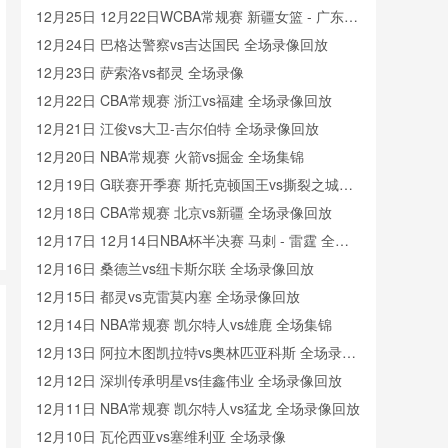
像
12月25日 12月22日WCBA常规赛 新疆女篮 - 广东女
篮 全场录像
12月24日 巴格达警察vs吉达国民 全场录像回放
12月23日 萨索洛vs都灵 全场录像
12月22日 CBA常规赛 浙江vs福建 全场录像回放
12月21日 江俊vs大卫-吉尔伯特 全场录像回放
12月20日 NBA常规赛 火箭vs掘金 全场集锦
12月19日 G联赛开季赛 斯托克顿国王vs撕裂之城混
音 全场录像回放
12月18日 CBA常规赛 北京vs新疆 全场录像回放
12月17日 12月14日NBA杯半决赛 马刺 - 雷霆 全场
录像
12月16日 桑德兰vs纽卡斯尔联 全场录像回放
12月15日 都灵vs克雷莫内塞 全场录像回放
12月14日 NBA常规赛 凯尔特人vs雄鹿 全场集锦
12月13日 阿拉木图凯拉特vs奥林匹亚科斯 全场录像
回放
12月12日 深圳传承明星vs佳鑫伟业 全场录像回放
12月11日 NBA常规赛 凯尔特人vs猛龙 全场录像回放
12月10日 瓦伦西亚vs塞维利亚 全场录像