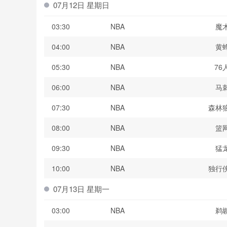
07月12日 星期日
03:30
NBA
魔
04:00
NBA
黄
05:30
NBA
76
06:00
NBA
马
07:30
NBA
森林
08:00
NBA
篮
09:30
NBA
猛
10:00
NBA
独行
07月13日 星期一
03:00
NBA
鹈