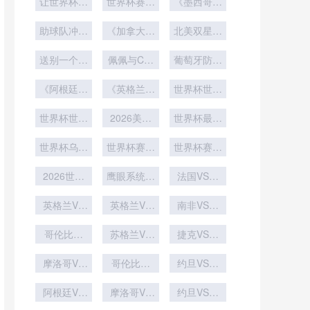
让世界杯更
世界杯赛制
犀利
《墨西哥队
具包容性
调整
世界杯主场
助球队冲击
《加拿大队
优势：阿兹
北美双星能
十六强！》
世界杯首
特克球场狂
否一鸣惊
送别一个伟
秀：戴维斯
佩佩与C罗
葡萄牙防线
热氛围
人？》
大的足球时
并肩作战
+戴维
铁闸的最后
《阿根廷队
代
《英格兰队
世界杯世界
一班岗
冲击背靠背
剑指队史第
杯未来的科
夺冠！梅西
世界杯世界
2026美加
二冠！58
技趋势预测
世界杯最快
能否复制马
杯未来的科
年等待能否
墨世界杯比
进球诞生？
技趋势预测
世界杯乌龙
拉多纳神
赛用球售价
世界杯赛后
终结？》
姆巴佩开场
世界杯赛后
球大赛！后
话？》
球迷放苍蝇
公布
球迷放蟑螂
8秒闪击破
2026世界
卫们能
鹰眼系统在
进镜头
法国VS伊
进转播室
门？
否“刷新”尴
杯：欧洲
大都会人寿
拉克法国
英格兰VS
16席中第
尬纪录？
球场的校准
英格兰VS
VS伊拉克
南非VS韩
五档球队的
加纳英格兰
加纳直播英
基准点：
国南非VS
直播
附加赛突围
VS加纳直
哥伦比亚
2026年世
格兰VS加
苏格兰VS
捷克VS墨
韩国直播
概率深度解
VS刚果直
播
纳在线直播
巴西直播苏
界杯前瞻
西哥直播捷
播哥伦比亚
摩洛哥VS
析
格兰VS巴
哥伦比亚
克VS墨西
约旦VS阿
海地摩洛哥
VS刚果在
西在线直播
VS刚果哥
哥在线直播
尔及利亚直
VS海地直
阿根廷VS
线直播
伦比亚VS
摩洛哥VS
播约旦VS
约旦VS阿
奥地利直播
播
海地直播摩
刚果直播
阿尔及利亚
尔及利亚约