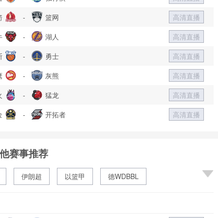
箭
-
篮网
高清直播
牛
-
湖人
高清直播
斯
-
勇士
高清直播
鹰
-
灰熊
高清直播
火
-
猛龙
高清直播
金
-
开拓者
高清直播
他赛事推荐
伊朗超
以篮甲
德WDBBL