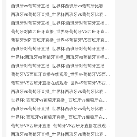
_葡萄牙VS西班牙实时全场直播入口
西班牙vs葡萄牙直播_世界杯西班牙vs葡萄牙比赛直
播高清入口_西班牙vs葡萄牙预测分析直播
西班牙vs葡萄牙直播_世界杯西班牙vs葡萄牙比赛直
播高清入口_西班牙vs葡萄牙预测分析直播
西班牙对葡萄牙直播_世界杯:西班牙对葡萄牙直播免
费观看直播_世界杯西班牙对葡萄牙直播在线观看高
葡萄牙对阵西班牙直播_世界杯葡萄牙VS西班牙直播
清无插件
_西班牙对葡萄牙比赛直播在线无插件观看
葡萄牙对阵西班牙直播_世界杯葡萄牙VS西班牙直播
_西班牙对葡萄牙比赛直播在线无插件观看
西班牙对葡萄牙直播_世界杯:西班牙对葡萄牙直播免
费观看直播_世界杯西班牙对葡萄牙直播在线观看高
世界杯:西班牙vs葡萄牙直播_西班牙vs葡萄牙直播免
清无插件
费观看_世界杯今日西班牙vs葡萄牙直播在线观看高
西班牙对葡萄牙直播_世界杯:西班牙对葡萄牙直播免
清视频直播
费观看直播_世界杯西班牙对葡萄牙直播在线观看高
葡萄牙VS西班牙直播在线观看_世界杯葡萄牙VS西班
清无插件
牙直播_葡萄牙VS西班牙比赛观看直达入口
葡萄牙VS西班牙直播在线观看_世界杯葡萄牙VS西班
牙直播_葡萄牙VS西班牙比赛观看直达入口
西班牙vs葡萄牙直播_世界杯西班牙vs葡萄牙比赛直
播高清入口_西班牙vs葡萄牙预测分析直播
世界杯: 西班牙vs葡萄牙直播_ 西班牙vs葡萄牙在线
直播_ 西班牙vs葡萄牙CCTV5直播入口-24直播网
西班牙vs葡萄牙直播_世界杯西班牙vs葡萄牙比赛直
播高清入口_西班牙vs葡萄牙预测分析直播
世界杯: 西班牙vs葡萄牙直播_ 西班牙vs葡萄牙在线
直播_ 西班牙vs葡萄牙CCTV5直播入口-24直播网
葡萄牙VS西班牙直播_葡萄牙VS西班牙直播在线观看
_葡萄牙VS西班牙实时全场直播入口
西班牙vs葡萄牙直播_世界杯西班牙vs葡萄牙比赛直