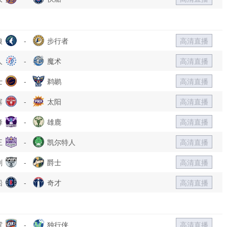
狼
-
步行者
高清直播
人
-
魔术
高清直播
士
-
鹈鹕
高清直播
塞
-
太阳
高清直播
蜂
-
雄鹿
高清直播
王
-
凯尔特人
高清直播
刺
-
爵士
高清直播
船
-
奇才
高清直播
霆
-
独行侠
高清直播