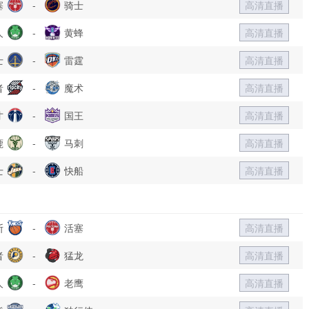
塞
-
骑士
高清直播
人
-
黄蜂
高清直播
士
-
雷霆
高清直播
者
-
魔术
高清直播
才
-
国王
高清直播
鹿
-
马刺
高清直播
士
-
快船
高清直播
斯
-
活塞
高清直播
者
-
猛龙
高清直播
人
-
老鹰
高清直播