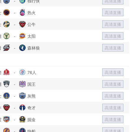
熊
-
独行侠
高清直播
士
-
热火
高清直播
士
-
公牛
高清直播
鹿
-
太阳
高清直播
者
-
森林狼
高清直播
箭
-
76人
高清直播
网
-
国王
高清直播
士
-
灰熊
高清直播
牛
-
奇才
高清直播
霆
-
掘金
高清直播
人
-
快船
高清直播