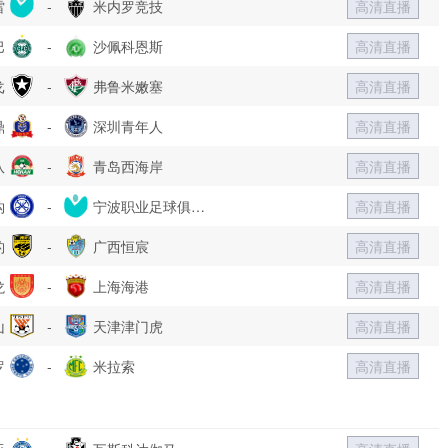
雷
-
米内罗竞技
高清直播
巴
-
沙佩科恩斯
高清直播
戈
-
弗鲁米嫩塞
高清直播
鼎
-
深圳青年人
高清直播
队
-
青岛西海岸
高清直播
钩
-
宁波职业足球俱乐
高清直播
豹
-
部
广西恒宸
高清直播
龙
-
上海海港
高清直播
山
-
天津津门虎
高清直播
罗
-
米拉索
高清直播