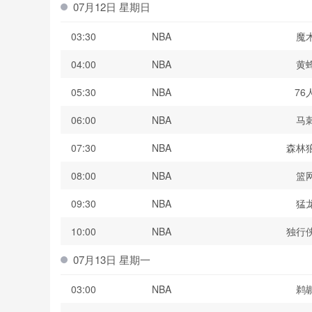
07月12日 星期日
03:30
NBA
魔
04:00
NBA
黄
05:30
NBA
76
06:00
NBA
马
07:30
NBA
森林
08:00
NBA
篮
09:30
NBA
猛
10:00
NBA
独行
07月13日 星期一
03:00
NBA
鹈