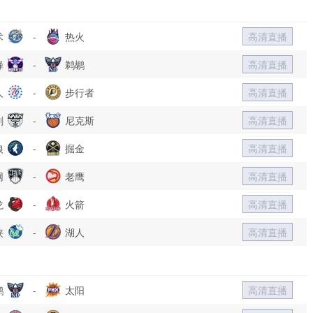
术
-
热火
高清直播
蜂
-
鹈鹕
高清直播
人
-
步行者
高清直播
刺
-
尼克斯
高清直播
狼
-
掘金
高清直播
网
-
老鹰
高清直播
龙
-
火箭
高清直播
侠
-
湖人
高清直播
鹕
-
太阳
高清直播