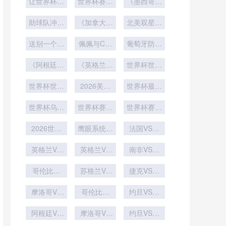
让世界杯更
世界杯赛制
犀利
《墨西哥队
具包容性
调整
世界杯主场
助球队冲击
《加拿大队
优势：阿兹
北美双星能
十六强！》
世界杯首
特克球场狂
否一鸣惊
送别一个伟
秀：戴维斯
佩佩与C罗
葡萄牙防线
热氛围
人？》
大的足球时
并肩作战
+戴维
铁闸的最后
《阿根廷队
代
《英格兰队
世界杯世界
一班岗
冲击背靠背
剑指队史第
杯未来的科
夺冠！梅西
世界杯世界
2026美加
二冠！58
技趋势预测
世界杯最快
能否复制马
杯未来的科
年等待能否
墨世界杯比
进球诞生？
技趋势预测
世界杯乌龙
拉多纳神
赛用球售价
世界杯赛后
终结？》
姆巴佩开场
世界杯赛后
球大赛！后
话？》
球迷放苍蝇
公布
球迷放蟑螂
8秒闪击破
2026世界
卫们能
鹰眼系统在
进镜头
法国VS伊
进转播室
门？
否“刷新”尴
杯：欧洲
大都会人寿
拉克法国
英格兰VS
16席中第
尬纪录？
球场的校准
英格兰VS
VS伊拉克
南非VS韩
五档球队的
加纳英格兰
加纳直播英
基准点：
国南非VS
直播
附加赛突围
VS加纳直
哥伦比亚
2026年世
格兰VS加
苏格兰VS
捷克VS墨
韩国直播
概率深度解
VS刚果直
播
纳在线直播
巴西直播苏
界杯前瞻
西哥直播捷
播哥伦比亚
摩洛哥VS
析
格兰VS巴
哥伦比亚
克VS墨西
约旦VS阿
海地摩洛哥
VS刚果在
西在线直播
VS刚果哥
哥在线直播
尔及利亚直
VS海地直
阿根廷VS
线直播
伦比亚VS
摩洛哥VS
播约旦VS
约旦VS阿
奥地利直播
播
海地直播摩
刚果直播
阿尔及利亚
尔及利亚约