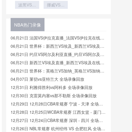
阿根廷VS
波黑VS卡
洛哥VS海
挪威VS塞
旦VS阿尔
在线直播
奥地利在线
塔尔波黑
地在线直播
内加尔挪威
及利亚直播
VS卡塔尔
直播
VS塞内加
直播
尔直播
NBA热门录像
06月21日 法国VS伊拉克直播_法国VS伊拉克在线直
播
06月21日 世界杯：新西兰VS埃及_新西兰VS埃及直
播
06月21日 约旦VS阿尔及利亚直播_约旦VS阿尔及利
亚在线直播
06月21日 新西兰VS埃及直播_新西兰VS埃及在线直
播
06月21日 世界杯：英格兰VS加纳_英格兰VS加纳直
播
04月07日 莱切vs亚特兰大 全场录像回放
12月31日 利雅得胜利vs阿科多 全场录像回放
12月30日 克雷莫内塞vs那不勒斯 全场录像回放
12月29日 12月28日CBA常规赛 宁波 - 天津 全场录
像
12月28日 12月25日WCBA常规赛 江西女篮 - 厦门女
篮 全场录像
12月27日 12月24日CBA常规赛 深圳 - 四川 全场录
像
12月26日 NBL常规赛 杭州经纬 VS 合肥狂风 全场录