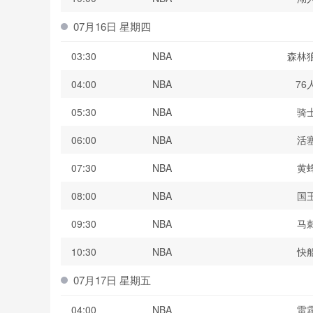
07月16日 星期四
03:30
NBA
森林
04:00
NBA
76
05:30
NBA
骑
06:00
NBA
活
07:30
NBA
黄
08:00
NBA
国
09:30
NBA
马
10:30
NBA
快
07月17日 星期五
04:00
NBA
雷