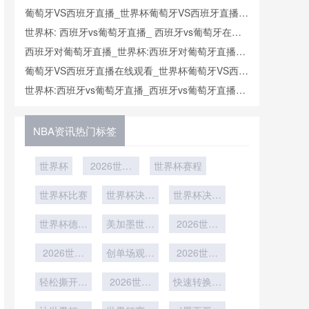
播高清入口_西班牙vs葡萄牙预测分析直播
葡萄牙VS西班牙直播_世界杯葡萄牙VS西班牙直播_
葡萄牙VS西班牙在线高清直播
世界杯: 西班牙vs葡萄牙直播_ 西班牙vs葡萄牙在线
直播_ 西班牙vs葡萄牙CCTV5直播入口-24直播网
西班牙对葡萄牙直播_世界杯:西班牙对葡萄牙直播免
费观看直播_世界杯西班牙对葡萄牙直播在线观看高
葡萄牙VS西班牙直播在线观看_世界杯葡萄牙VS西班
清无插件
牙直播_葡萄牙VS西班牙比赛观看直达入口
世界杯:西班牙vs葡萄牙直播_西班牙vs葡萄牙直播免
费观看_世界杯今日西班牙vs葡萄牙直播在线观看高
清视频直播
NBA资讯热门标签
世界杯
2026世界
世界杯赛程
杯
世界杯比赛
世界杯决赛
世界杯决赛
加时赛：姆
点球大战：
世界杯德意
巴佩帽子戏
美加墨世界
大马丁神扑
2026世界
志！德国战
法三度扳平
杯：比赛用
拯救阿根廷
杯：首次使
车重启世界
2026世界
球气压传感
创单场观赛
用的智能边
2026世界
杯争冠模式
杯决赛场地
器对远射轨
人数纪录
旗角度感应
杯中路渗透
轻松撕开对
公布
迹的修正深
2026世界
功能深度解
快速转换一
高效
手防线
杯防守反击
度解析
击制胜
析