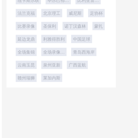
纽卡斯尔联
毕尔巴鄂竞
比利亚雷亚
技
尔
法兰克福
北京理工
威尼斯
足协杯
比赛录像
圣保利
诺丁汉森林
蒙扎
延边龙鼎
利雅得胜利
中国足球
全场集锦
全场录像回
青岛西海岸
放
云南玉昆
泉州亚新
广西蓝航
赣州瑞狮
莱加内斯