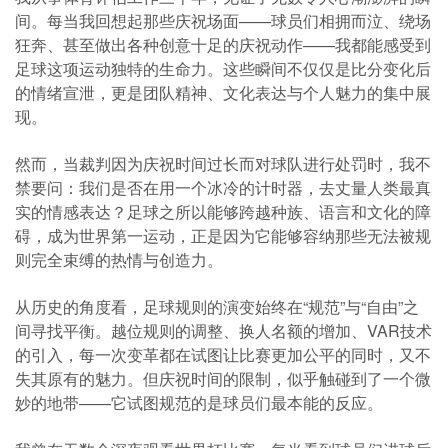
间。每当我回想起那些庆祝场面——球员们相拥而泣、绕场
狂奔、甚至做出各种创意十足的庆祝动作——我都能感受到
足球这项运动独特的生命力。这些瞬间不仅仅是比分变化后
的情绪宣泄，更是团队精神、文化表达与个人魅力的集中展
现。
然而，当裁判因为庆祝时间过长而对球队进行处罚时，我不
禁要问：我们是否在用一个冰冷的计时器，去丈量人类最真
实的情感表达？足球之所以能够跨越种族、语言和文化的障
碍，成为世界第一运动，正是因为它能够容纳那些无法被规
则完全束缚的热情与创造力。
从历史的角度看，足球规则的演变始终在“规范”与“自由”之
间寻找平衡。越位规则的调整、换人名额的增加、VAR技术
的引入，每一次变革都在试图让比赛更加公平的同时，又不
失其原有的魅力。但庆祝时间的限制，似乎触碰到了一个微
妙的地带——它试图规范的是球员们最本能的反应。