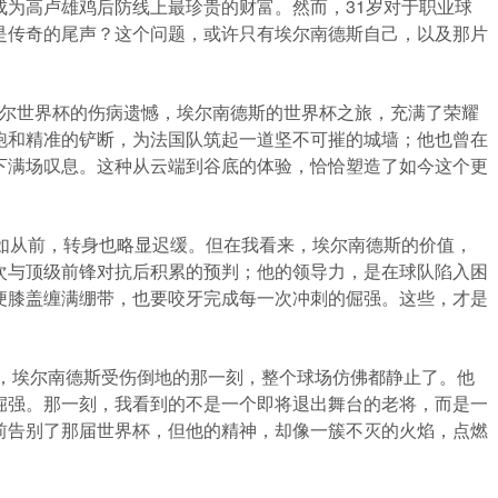
成为高卢雄鸡后防线上最珍贵的财富。然而，31岁对于职业球
是传奇的尾声？这个问题，或许只有埃尔南德斯自己，以及那片
卡塔尔世界杯的伤病遗憾，埃尔南德斯的世界杯之旅，充满了荣耀
跑和精准的铲断，为法国队筑起一道坚不可摧的城墙；他也曾在
下满场叹息。这种从云端到谷底的体验，恰恰塑造了如今这个更
不如从前，转身也略显迟缓。但在我看来，埃尔南德斯的价值，
次与顶级前锋对抗后积累的预判；他的领导力，是在球队陷入困
便膝盖缠满绷带，也要咬牙完成每一次冲刺的倔强。这些，才是
赛，埃尔南德斯受伤倒地的那一刻，整个球场仿佛都静止了。他
倔强。那一刻，我看到的不是一个即将退出舞台的老将，而是一
前告别了那届世界杯，但他的精神，却像一簇不灭的火焰，点燃