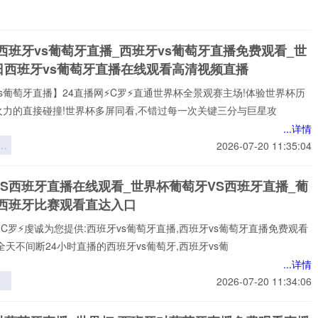
西班牙vs葡萄牙直播_西班牙vs葡萄牙直播免费观看_世
日西班牙vs葡萄牙直播在线观看高清视频直播
s葡萄牙直播】24直播网⚡️C罗⚡️直通世界杯全景观赛主场!体验世界杯历
火力的直接碰撞!世界杯多屏同看,不错过每一次关键三分与巨星攻
...详情
应
2026-07-20 11:35:04
R
可
VS西班牙直播在线观看_世界杯葡萄牙VS西班牙直播_葡
：
S西班牙比赛观看直达入口
6
景
⚡️C罗⚡️虔诚为您提供:西班牙vs葡萄牙直播,西班牙vs葡萄牙直播免费观看
略
全天不间断24小时直播的西班牙vs葡萄牙,西班牙vs葡
...详情
引
2026-07-20 11:34:06
杯
的