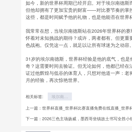
如今，新的世界杯周期已经开启。对于埃尔南德斯
但他却拥有了更加宝贵的财富——对比赛节奏的掌
这些，都是时间赋予他的礼物，也是他能否在世界
我常常在想，当埃尔南德斯站在2026年世界杯的
怀着对未知挑战的期待？或许，两者都有。但更重
色战袍。仅凭这一点，就足以让所有球迷为之动容
31岁的埃尔南德斯，世界杯经验是他的底气，也
奇？这需要时间去验证。但无论如何，他都已经在
证过他辉煌与低谷的体育人，只想对他道一声：老
月的经验，再次惊艳世界。
相关标签:
埃尔南德
斯！31 岁
上一篇：
世界杯直播_世界杯比赛直播免费在线直播_世界
法国后卫世
界杯经验
下一篇：
2026三色主场扬威，墨西哥坐镇故土书写全胜小