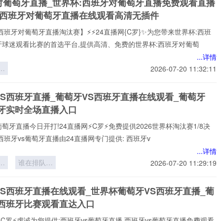
对葡萄牙直播_世界杯:西班牙对葡萄牙直播免费观看直播
与
杯西班牙对葡萄牙直播在线观看高清无插件
*
西班牙对葡萄牙直播淘汰赛】⚡⚡24直播网{C罗}✨为您带来世界杯:西班
牙球迷观看比赛的首选平台,提供高清、免费的世界杯:西班牙对葡萄
...详情
：
2026-07-20 11:32:11
后
间
VS西班牙直播_葡萄牙VS西班牙直播在线观看_葡萄牙
班牙实时全场直播入口
葡萄牙直播今日开打!24直播网⚡️C罗⚡️免费提供2026世界杯淘汰赛1/8决
西班牙vs葡萄牙直播由24直播网专门提供: 西班牙v
...详情
球
谁在排队等
2026-07-20 11:29:19
：
死？
界
VS西班牙直播在线观看_世界杯葡萄牙VS西班牙直播_葡
6
S西班牙比赛观看直达入口
⚡️C罗⚡️虔诚为您提供:西班牙vs葡萄牙直播,西班牙vs葡萄牙直播免费观看