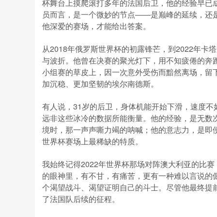
杯舞台上摸爬滚打多年的法国后卫，他的经验早已
员而言，是一个微妙的节点——是巅峰的延续，还
他深爱的赛场，才能给出答案。
从2018年俄罗斯世界杯的初露锋芒，到2022年
与波折。他曾在决赛的聚光灯下，用不知疲倦的奔
小组赛的草皮上，因一次意外受伤而黯然离场，留
加沉稳、更加坚韧的埃尔南德斯。
有人说，31岁的后卫，身体机能开始下滑，速度
远非这些冰冷的数据所能衡量。他的经验，是无数
境时，那一声声嘶力竭的呐喊；他的意志力，是即
世界杯赛场上最稀缺的特质。
我始终记得2022年世界杯那场对阵澳大利亚的比
的眼神里，有不甘，有痛苦，更有一种难以言说的
个渴望战斗、渴望证明自己的斗士。尽管他最终提
了法国队后续的征程。