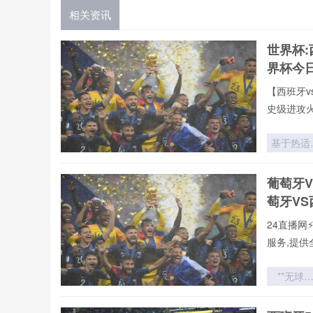
相关资讯
世界杯:
界杯今
【西班牙v
史级进攻
基于热适
干预的VA
裁判判罚
葡萄牙
靠性增强
萄牙V
面向202
世界杯场
24直播网
的优化策
服务,提供
**无球
力：世界
战术史中