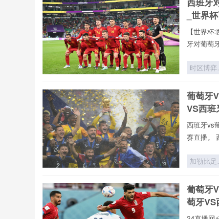
西班牙
跑动矩阵
_世界
空间博弈*
【世界杯:
牙对葡萄
时区博弈
世界杯背
的隐形时
葡萄牙
战场
VS西
西班牙vs
赛直播。 
加勒比足
的绞刑架
2026世
葡萄牙
杯中北美
萄牙V
张门票
24直播网