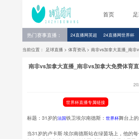
首页
足
热门赛事直播：
24直播网英超
24直播网世界杯
24直播网意甲
24直播网法甲
当前位置：
足球直播
>
体育资讯
>
南非vs加拿大直播_南非
南非vs加拿大直播_南非vs加拿大免费体育直
20
世界杯直播专属链接
标题：31岁的
铁卫埃尔南德斯：
舞台上的
法国
世界杯
当31岁的卢卡斯·埃尔南德斯站在绿茵场上，他的