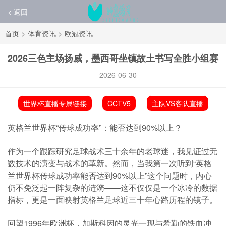
< 返回
首页
>
体育资讯
>
欧冠资讯
2026三色主场扬威，墨西哥坐镇故土书写全胜小组赛
2026-06-30
世界杯直播专属链接
CCTV5
主队VS客队直播
英格兰世界杯“传球成功率”：能否达到90%以上？
作为一个跟踪研究足球战术三十余年的老球迷，我见证过无
数技术的演变与战术的革新。然而，当我第一次听到“英格
兰世界杯传球成功率能否达到90%以上”这个问题时，内心
仍不免泛起一阵复杂的涟漪——这不仅仅是一个冰冷的数据
指标，更是一面映射英格兰足球近三十年心路历程的镜子。
回望1996年欧洲杯，加斯科因的灵光一现与希勒的铁血冲