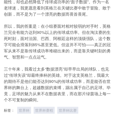
能性，却也必然降低了传球成功率的“面子数据”。作为一名
老球迷，我更愿意看到英格兰在关键比赛中敢于冒险、敢于
创新，而不是为了一个漂亮的数据而畏首畏尾。
所以，我的答案是：在小组赛面对相对较弱的对手时，英格
兰完全有能力达到90%以上的传球成功率。但在淘汰赛的生
死时刻，面对法国、巴西、阿根廷这样的顶级强队，这个数
字可能会滑落到85%甚至更低。但这并不可怕——真正的冠
军从来不是靠传球成功率堆砌出来的，而是靠关键时刻的勇
气、智慧和一点点运气。
三十年来，我看过太多“数据漂亮”却早早出局的球队，也见
过“传球失误”却最终捧杯的英雄。对于这支英格兰，我最大
的期待不是他们能否达到90%的传球成功率，而是能否在世
界杯的舞台上，超越数据的束缚，踢出属于自己的足球。毕
竟，足球的魅力从来不在数据表里，而在那片绿茵场上每一
个不可复制的瞬间。
标签：
世界杯
世界杯赛程
世界杯比赛