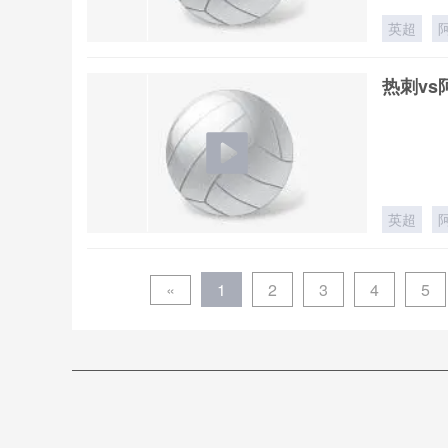
英超
热刺vs
英超
«
1
2
3
4
5