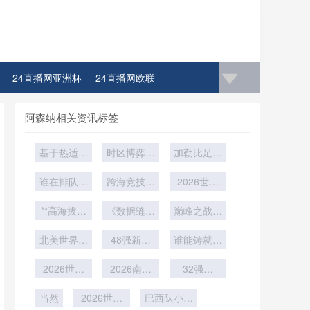
24直播网亚洲杯
24直播网欧联
阿森纳相关资讯标签
基于热适应
时区博弈：
加勒比足球
干预的VAR
世界杯背后
的绞刑架：
裁判判罚可
谁在排队等
的隐形时间
跨海竞技物
2026世界
2026世界
靠性增强：
死？
流链：欧洲
战场
杯中北美6
杯技术革
**高海拔气
面向2026
豪门对美东
《数据缝合
新：鹰眼系
巅峰之战一
张门票
世界杯场景
压波动对
世界杯的运
百年：世界
统精度校准
触即发
的优化策略
北美世界杯
2026世界
输效能解析
杯用球材料
48强新纪
与实战应用
谁能铸就终
杯比赛用球
扩军：1/16
革命背后的
元：1/16决
深度解读
极防线？
充气标准的
决赛如何重
2026世界
赛如何重塑
2026南美
算法暗战
32强赛
结构性动力
塑电视广告
杯16城药
世界杯商业
世预赛18
（1930-
VAR平均核
学调节研究
当然
投放格局
品跨境准
2026世界
轮：老将体
2026）》
版图
巴西队小组
查时间：美