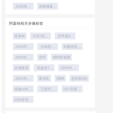
入：队医通
**
杯法国队遇
能极限的持
赛遇冷
加墨世界杯
关实战手册
2026世界
非洲劲旅阻
体能储备成
久战
技术前瞻
杯：韩国队
击
核心优势
跑动数据或
领跑
阿森纳相关录像标签
世界杯
约旦VS阿
意甲第31
尔及利亚直
轮
2025年12
播约旦VS
沙特联第
利雅得胜利
月27日
阿尔及利亚
11轮
vs阿科多
2025年12
在线直播
意甲
NBA常规赛
月23日
全场集锦
英超第16
2025年12
轮
月12日
2025年12
衢州队
浙BA
意杯第3轮
月9日
福建vs长沙
江西庐山
U21联赛决
勇胜
U21
赛第5轮
比利亚雷亚
尔