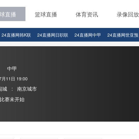
球直播
篮球直播
体育资讯
录像回放
24直播网韩K联
24直播网日职联
24直播网中甲
24直播网世亚预
24直播网西甲
24直播网德甲
24直播网欧冠
24直播网中超
中甲
7月11日 19:00
鲲城
:
南京城市
比赛未开始