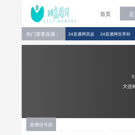
首页
足
热门赛事直播：
24直播网英超
24直播网世界杯
24直播网意甲
24直播网法甲
0
大连
直播信号源