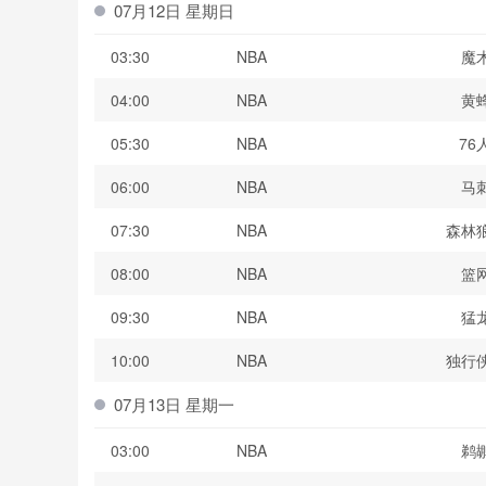
07月12日 星期日
03:30
NBA
魔
04:00
NBA
黄
05:30
NBA
76
06:00
NBA
马
07:30
NBA
森林
08:00
NBA
篮
09:30
NBA
猛
10:00
NBA
独行
07月13日 星期一
03:00
NBA
鹈