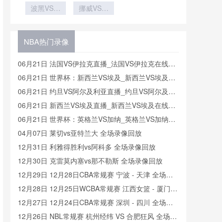
阿根廷VS
波黑VS卡
洛哥VS海
挪威VS塞
旦VS阿尔
在线直播
奥地利在线
塔尔波黑
地在线直播
内加尔挪威
及利亚直播
VS卡塔尔
直播
VS塞内加
直播
尔直播
NBA热门录像
06月21日 法国VS伊拉克直播_法国VS伊拉克在线直
播
06月21日 世界杯：新西兰VS埃及_新西兰VS埃及直
播
06月21日 约旦VS阿尔及利亚直播_约旦VS阿尔及利
亚在线直播
06月21日 新西兰VS埃及直播_新西兰VS埃及在线直
播
06月21日 世界杯：英格兰VS加纳_英格兰VS加纳直
播
04月07日 莱切vs亚特兰大 全场录像回放
12月31日 利雅得胜利vs阿科多 全场录像回放
12月30日 克雷莫内塞vs那不勒斯 全场录像回放
12月29日 12月28日CBA常规赛 宁波 - 天津 全场录
像
12月28日 12月25日WCBA常规赛 江西女篮 - 厦门女
篮 全场录像
12月27日 12月24日CBA常规赛 深圳 - 四川 全场录
像
12月26日 NBL常规赛 杭州经纬 VS 合肥狂风 全场录