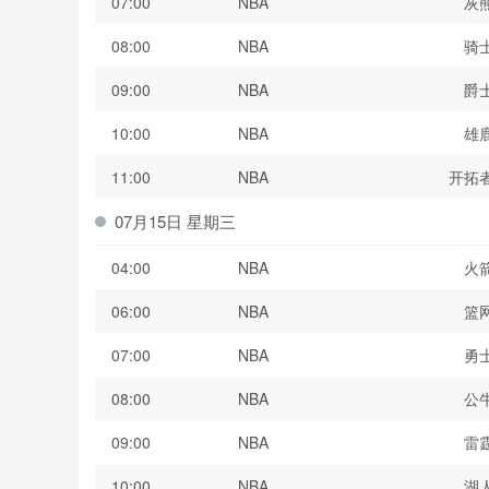
07:00
NBA
灰
08:00
NBA
骑
09:00
NBA
爵
10:00
NBA
雄
11:00
NBA
开拓
07月15日 星期三
04:00
NBA
火
06:00
NBA
篮
07:00
NBA
勇
08:00
NBA
公
09:00
NBA
雷
10:00
NBA
湖