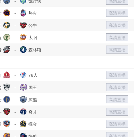
熊
-
独行侠
高清直播
士
-
热火
高清直播
士
-
公牛
高清直播
鹿
-
太阳
高清直播
者
-
森林狼
高清直播
箭
-
76人
高清直播
网
-
国王
高清直播
士
-
灰熊
高清直播
牛
-
奇才
高清直播
霆
-
掘金
高清直播
人
-
快船
高清直播