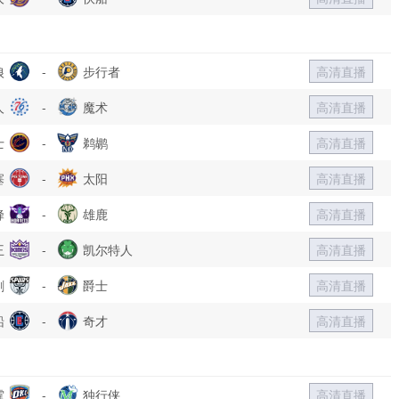
狼
-
步行者
高清直播
人
-
魔术
高清直播
士
-
鹈鹕
高清直播
塞
-
太阳
高清直播
蜂
-
雄鹿
高清直播
王
-
凯尔特人
高清直播
刺
-
爵士
高清直播
船
-
奇才
高清直播
霆
-
独行侠
高清直播